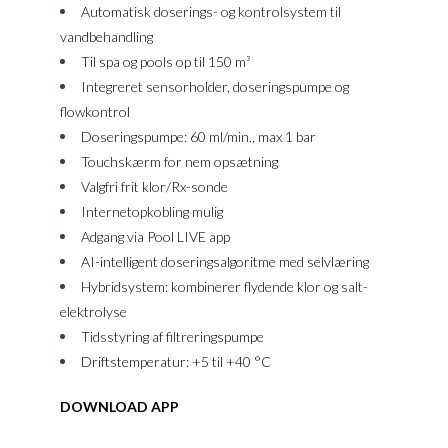
Automatisk doserings- og kontrolsystem til
vandbehandling
Til spa og pools op til 150 m³
Integreret sensorholder, doseringspumpe og
flowkontrol
Doseringspumpe: 60 ml/min., max 1 bar
Touchskærm for nem opsætning
Valgfri frit klor/Rx-sonde
Internetopkobling mulig
Adgang via Pool LIVE app
AI-intelligent doseringsalgoritme med selvlæring
Hybridsystem: kombinerer flydende klor og salt-
elektrolyse
Tidsstyring af filtreringspumpe
Driftstemperatur: +5 til +40 °C
DOWNLOAD APP