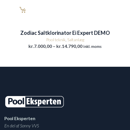
Zodiac Saltklorinator Ei Expert DEMO
Pool teknik
,
Saltanlæg
Prisinterval:
kr.
7.000,00
–
kr.
14.790,00
inkl. moms
kr.7.000,00
til
kr.14.790,00
Pool Eksperten
En del af Sonny VVS