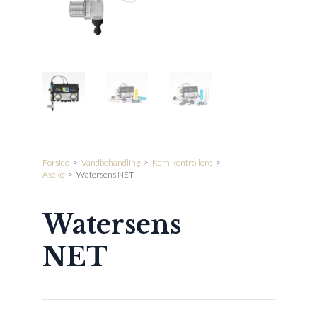
Forside
>
Vandbehandling
>
Kemikontrollere
>
Aseko
>
Watersens NET
Watersens
NET