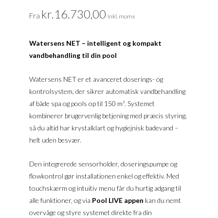
kr.
16.730,00
Fra
inkl. moms
Watersens NET – intelligent og kompakt
vandbehandling til din pool
Watersens NET er et avanceret doserings- og
kontrolsystem, der sikrer automatisk vandbehandling
af både spa og pools op til 150 m³. Systemet
kombinerer brugervenlig betjening med præcis styring,
så du altid har krystalklart og hygiejnisk badevand –
helt uden besvær.
Den integrerede sensorholder, doseringspumpe og
flowkontrol gør installationen enkel og effektiv. Med
touchskærm og intuitiv menu får du hurtig adgang til
alle funktioner, og via
Pool LIVE appen
kan du nemt
overvåge og styre systemet direkte fra din