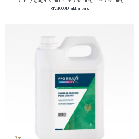
Flokning og alger
,
Kemi til vandbehandling
,
Vandbehandling
kr.
30,00
inkl. moms