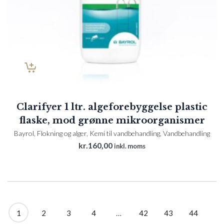
Clarifyer 1 ltr. algeforebyggelse plastic
flaske, mod grønne mikroorganismer
Bayrol
,
Flokning og alger
,
Kemi til vandbehandling
,
Vandbehandling
kr.
160,00
inkl. moms
1
2
3
4
…
42
43
44