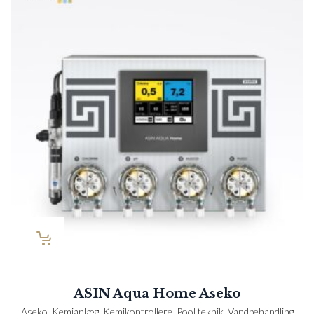
ASIN Aqua Home Aseko
Aseko
,
Kemianlæg
,
Kemikontrollere
,
Pool teknik
,
Vandbehandling