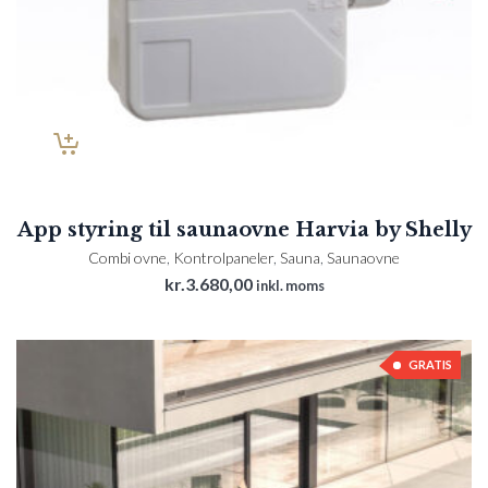
App styring til saunaovne Harvia by Shelly
Combi ovne
,
Kontrolpaneler
,
Sauna
,
Saunaovne
kr.
3.680,00
inkl. moms
GRATIS