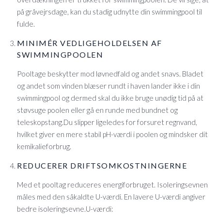
på gråvejrsdage, kan du stadig udnytte din swimmingpool til
fulde.
MINIMÉR VEDLIGEHOLDELSEN AF
SWIMMINGPOOLEN
Pooltage beskytter mod løvnedfald og andet snavs. Bladet
og andet som vinden blæser rundt i haven lander ikke i din
swimmingpool og dermed skal du ikke bruge unødig tid på at
støvsuge poolen eller gå en runde med bundnet og
teleskopstang.Du slipper ligeledes for forsuret regnvand,
hvilket giver en mere stabil pH-værdi i poolen og mindsker dit
kemikalieforbrug.
REDUCERER DRIFTSOMKOSTNINGERNE
Med et pooltag reduceres energiforbruget. Isoleringsevnen
måles med den såkaldte U-værdi. En lavere U-værdi angiver
bedre isoleringsevne.U-værdi: