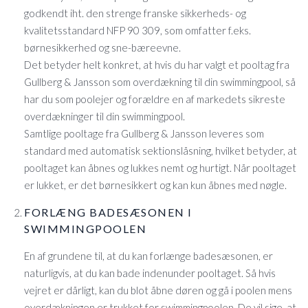
godkendt iht. den strenge franske sikkerheds- og
kvalitetsstandard NFP 90 309, som omfatter f.eks.
børnesikkerhed og sne-bæreevne.
Det betyder helt konkret, at hvis du har valgt et pooltag fra
Gullberg & Jansson som overdækning til din swimmingpool, så
har du som poolejer og forældre en af markedets sikreste
overdækninger til din swimmingpool.
Samtlige pooltage fra Gullberg & Jansson leveres som
standard med automatisk sektionslåsning, hvilket betyder, at
pooltaget kan åbnes og lukkes nemt og hurtigt. Når pooltaget
er lukket, er det børnesikkert og kan kun åbnes med nøgle.
FORLÆNG BADESÆSONEN I
SWIMMINGPOOLEN
En af grundene til, at du kan forlænge badesæsonen, er
naturligvis, at du kan bade indenunder pooltaget. Så hvis
vejret er dårligt, kan du blot åbne døren og gå i poolen mens
overdækningen er trukket for swimmingpoolen. De vil sige, at