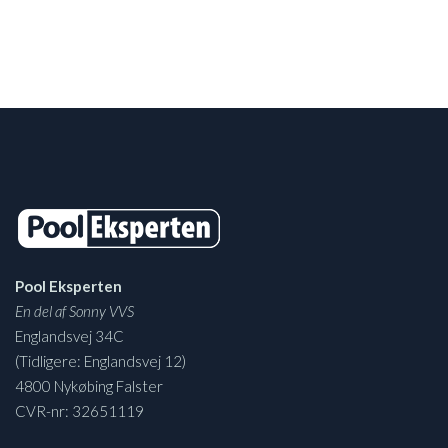
Pool Eksperten
En del af Sonny VVS
Englandsvej 34C
(Tidligere: Englandsvej 12)
4800 Nykøbing Falster
CVR-nr: 32651119