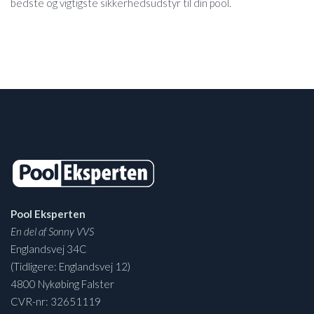
bedste og vigtigste sikkerhedsudstyr til din pool.
Pool Eksperten
En del af Sonny VVS
Englandsvej 34C
(Tidligere: Englandsvej 12)
4800 Nykøbing Falster
CVR-nr: 32651119