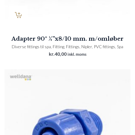
Adapter 90º ¼”x8/10 mm. m/omløber
Diverse fittings til spa
,
Fitting
,
Fittings
,
Nipler
,
PVC fittings
,
Spa
kr.
40,00
inkl. moms