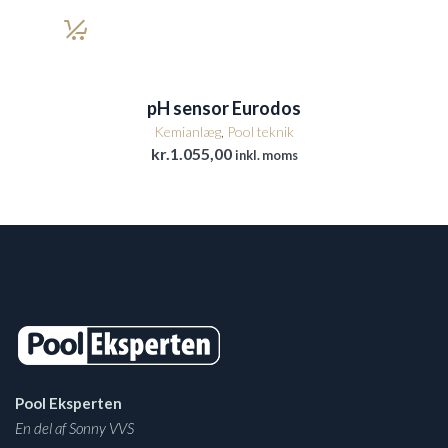
pH sensor Eurodos
Kemianlæg
,
Pool teknik
kr.
1.055,00
inkl. moms
Pool Eksperten
En del af Sonny VVS