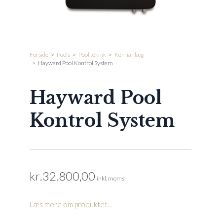
Forside
>
Pools
>
Pool teknik
>
Kemianlæg
>
Hayward Pool Kontrol System
Hayward Pool
Kontrol System
kr.
32.800,00
inkl. moms
Læs mere om produktet...