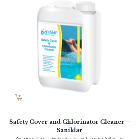
Safety Cover and Chlorinator Cleaner –
Saniklar
Rengøring af pools
,
Rengøringsudstyr til poolen
,
Saltanlæg
,