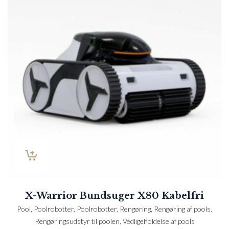
X-Warrior Bundsuger X80 Kabelfri
Pool
,
Poolrobotter
,
Poolrobotter
,
Rengøring
,
Rengøring af pools
,
Rengøringsudstyr til poolen
,
Vedligeholdelse af pools