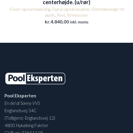
centerhøjde. (u/rør)
Cover og overdækning
,
Oprul og teleskoprør
,
Overdækninger til
pools
,
Pool
,
Termocover
kr.
4.840,00
inkl. moms
Pool Eksperten
En del af Sonny VVS
Englandsvej 34C
(Tidligere: Englandsvej 12)
4800 Nykøbing Falster
CVR-nr: 32651119