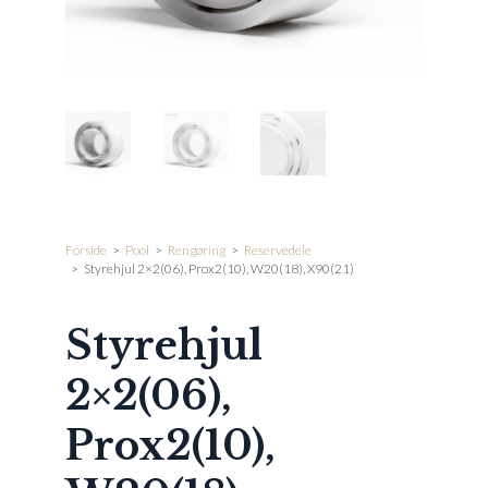
Forside
>
Pool
>
Rengøring
>
Reservedele
>
Styrehjul 2×2(06), Prox2(10), W20(18), X90(21)
Styrehjul
2×2(06),
Prox2(10),