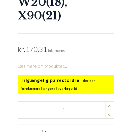
W20(18),
X90(21)
kr.
170,31
inkl. moms
Læs mere om produktet...
Tilgængelig på restordre
Styrehjul
2x2(06),
Prox2(10),
W20(18),
X90(21)