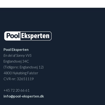
Pool Eksperten
En del af Sonny VVS
Englandsvej 34C
(Tidligere: Englandsvej 12)
4800 Nykøbing Falster
CVR-nr: 32651119
+45 72 20 66 61
info@pool-eksperten.dk