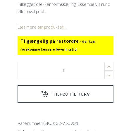
Tillægget dækker formskæring. Eksempelvis rund
eller oval pool.
Læs mere om produktet...
Tilgængelig på restordre
Udskæring
af
vintercover
pr.m‚
Tillæg
TILFØJ TIL KURV
quantity
Varenummer (SKU):
32-750901