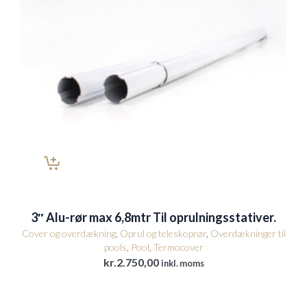
3″ Alu-rør max 6,8mtr Til oprulningsstativer.
Cover og overdækning
,
Oprul og teleskoprør
,
Overdækninger til
pools
,
Pool
,
Termocover
kr.
2.750,00
inkl. moms