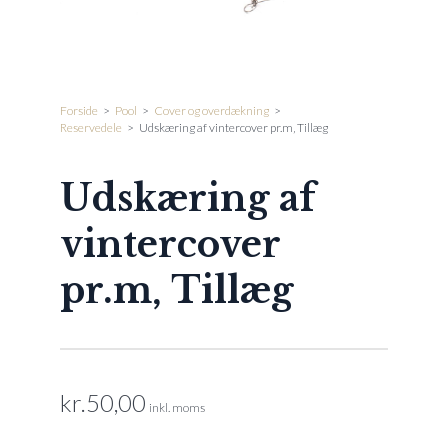
Forside
>
Pool
>
Cover og overdækning
>
Reservedele
>
Udskæring af vintercover pr.m‚ Tillæg
Udskæring af
vintercover
pr.m‚ Tillæg
kr.
50,00
inkl. moms