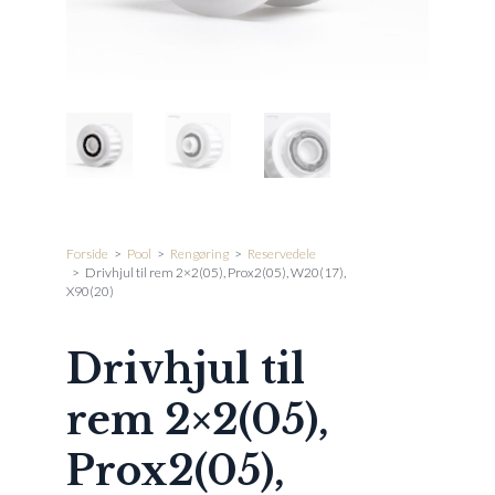
Forside
>
Pool
>
Rengøring
>
Reservedele
>
Drivhjul til rem 2×2(05), Prox2(05), W20(17),
X90(20)
Drivhjul til
rem 2×2(05),
Prox2(05),