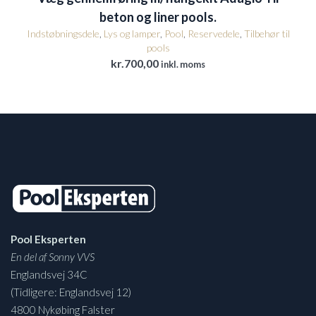
beton og liner pools.
Indstøbningsdele
,
Lys og lamper
,
Pool
,
Reservedele
,
Tilbehør til
pools
kr.
700,00
inkl. moms
Pool Eksperten
En del af Sonny VVS
Englandsvej 34C
(Tidligere: Englandsvej 12)
4800 Nykøbing Falster