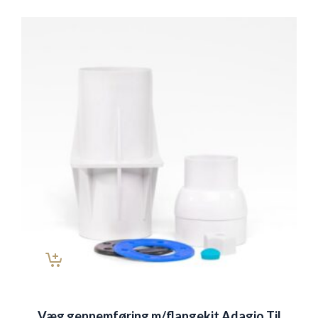
Væg gennemføring m/flangekit Adagio Til