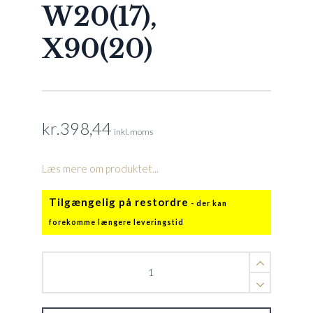
W20(17),
X90(20)
kr.
398,44
inkl. moms
Læs mere om produktet...
Tilgængelig på restordre
Drivhjul
til
rem
2x2(05),