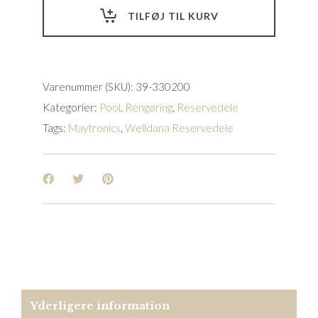
Prox2(05),
TILFØJ TIL KURV
W20(17),
X90(20)
quantity
Varenummer (SKU):
39-330200
Kategorier:
Pool
,
Rengøring
,
Reservedele
Tags:
Maytronics
,
Welldana Reservedele
Yderligere information