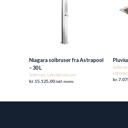
Niagara solbruser fra Astrapool
Pluvi
– 30 L
Solbruse
Udendør
Solbruser
,
Udendørsbruser
kr.
7.07
kr.
15.125,00
inkl. moms