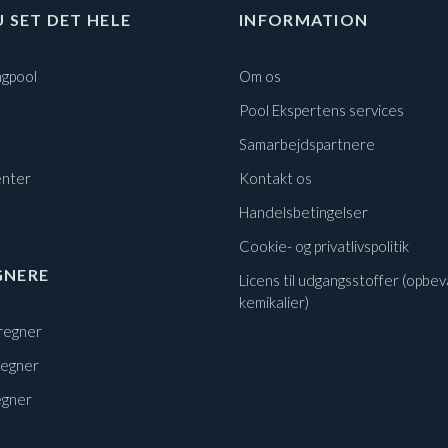
U SET DET HELE
INFORMATION
gpool
Om os
Pool Ekspertens services
Samarbejdspartnere
nter
Kontakt os
Handelsbetingelser
Cookie- og privatlivspolitik
GNERE
Licens til udgangsstoffer (opbev
kemikalier)
regner
regner
egner