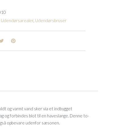
010
,
Udendørsarealer
,
Udendørsbruser
ldt og varmt vand sker via et indbygget
g og forbindes blot til en haveslange. Denne to-
 også opbevare udenfor sæsonen.