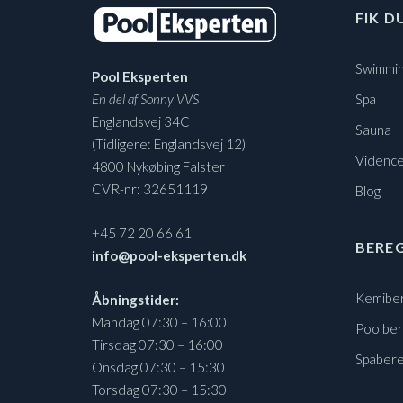
FIK D
Swimmin
Pool Eksperten
En del af Sonny VVS
Spa
Englandsvej 34C
Sauna
(Tidligere: Englandsvej 12)
Vidence
4800 Nykøbing Falster
CVR-nr: 32651119
Blog
+45 72 20 66 61
BERE
info@pool-eksperten.dk
Kemibe
Åbningstider:
Mandag 07:30 – 16:00
Poolbe
Tirsdag 07:30 – 16:00
Spaber
Onsdag 07:30 – 15:30
Torsdag 07:30 – 15:30