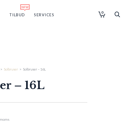
0
G
TILBUD
SERVICES
>
Solbruser
>
Solbruser – 16L
er – 16L
. moms