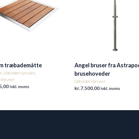
um træbademåtte
Angel bruser fra Astrapoo
r
,
Udendørsarealer
,
brusehoveder
sbruser
Udendørsbruser
5,00
inkl. moms
kr.
7.500,00
inkl. moms