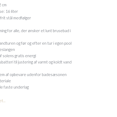
2 cm
e: 16 liter
frit stål medfølger
ing for alle, der ønsker et lunt brusebad i
ndturen og før og efter en tur i egen pool
aveslangen
 solens gratis energi
batteri til justering af varmt og koldt vand
 nem af opbevare udenfor badesæsonen
teriale
le faste underlag
t...