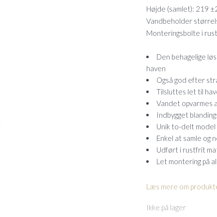
Højde (samlet): 219 ±
Vandbeholder størrels
Monteringsbolte i rust
Den behagelige løsn
haven
Også god efter stra
Tilsluttes let til h
Vandet opvarmes af
Indbygget blandings
Unik to-delt model
Enkel at samle og
Udført i rustfrit ma
Let montering på al
Læs mere om produkte
Ikke på lager