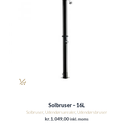
Solbruser – 16L
Solbruser
,
Udendørsarealer
,
Udendørsbruser
kr.
1.049,00
inkl. moms