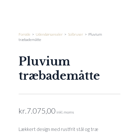
Forside
>
Udendørsarealer
>
Solbruser
>
Pluvium
træbademåtte
Pluvium
træbademåtte
kr.
7.075,00
inkl. moms
Lækkert design med rustfrit stål og træ