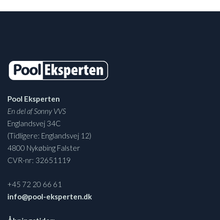
Pool Eksperten
En del af Sonny VVS
Englandsvej 34C
(Tidligere: Englandsvej 12)
4800 Nykøbing Falster
CVR-nr: 32651119
+45 72 20 66 61
info@pool-eksperten.dk