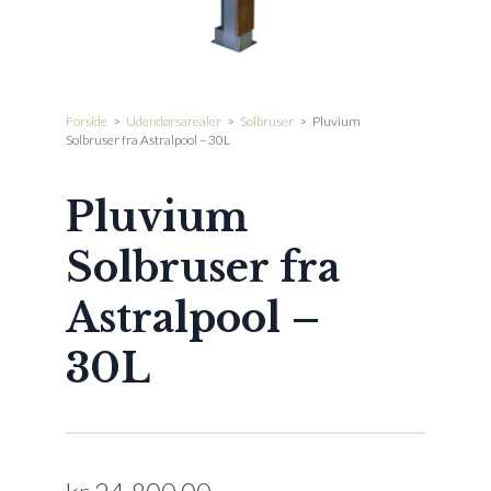
Forside
>
Udendørsarealer
>
Solbruser
>
Pluvium
Solbruser fra Astralpool – 30L
Pluvium
Solbruser fra
Astralpool –
30L