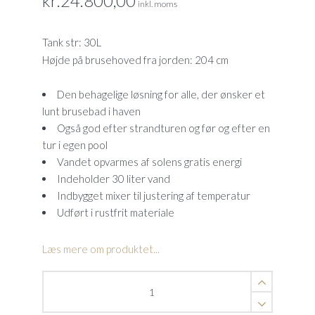
kr.
24.800,00
inkl. moms
Tank str: 30L
Højde på brusehoved fra jorden: 204 cm
Den behagelige løsning for alle, der ønsker et
lunt brusebad i haven
Også god efter strandturen og før og efter en
tur i egen pool
Vandet opvarmes af solens gratis energi
Indeholder 30 liter vand
Indbygget mixer til justering af temperatur
Udført i rustfrit materiale
Læs mere om produktet...
Pluvium
Solbruser
fra