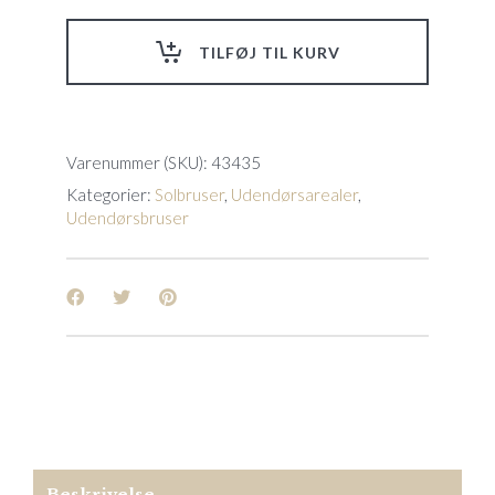
Astralpool
-
TILFØJ TIL KURV
30L
quantity
Varenummer (SKU):
43435
Kategorier:
Solbruser
,
Udendørsarealer
,
Udendørsbruser
Beskrivelse