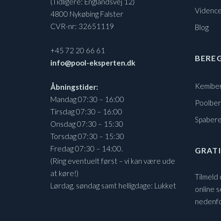
(Tidligere: Englandsvej 12)
Vidence
4800 Nykøbing Falster
CVR-nr: 32651119
Blog
+45 72 20 66 61
BERE
info@pool-eksperten.dk
Kemibe
Åbningstider:
Mandag 07:30 – 16:00
Poolbe
Tirsdag 07:30 – 16:00
Spaber
Onsdag 07:30 – 15:30
Torsdag 07:30 – 15:30
Fredag 07:30 – 14:00.
GRATI
(Ring eventuelt først – vi kan være ude
at køre!)
Tilmeld
Lørdag, søndag samt helligdage: Lukket
online s
nedenf