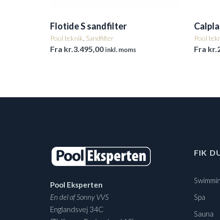
Flotide S sandfilter
Calpla
Pool teknik
,
Sandfilter
Pool tek
Fra
kr.
3.495,00
Fra
kr.
inkl. moms
FIK D
Swimmin
Pool Eksperten
En del af Sonny VVS
Spa
Englandsvej 34C
Sauna