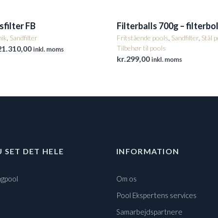
sfilter FB
Filterballs 700g – filterbo
nik
,
Sandfilter
Fritstående pools
,
Sandfilter
,
Stål 
21.310,00
Tilbehør til pools
inkl. moms
kr.
299,00
inkl. moms
U SET DET HELE
INFORMATION
gpool
Om os
Pool Ekspertens services
Samarbejdspartnere