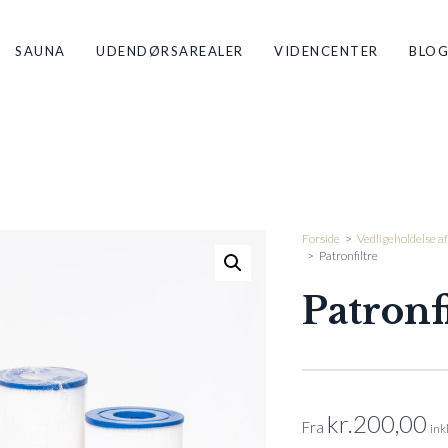
SAUNA
UDENDØRSAREALER
VIDENCENTER
BLO
Forside
>
Vedligeholdelse af
>
Patronfiltre
Patronf
kr.
200,00
Fra
ink