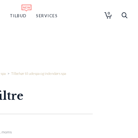
0
G
TILBUD
SERVICES
 spa
>
Tilbehør til udespa og indendørs spa
iltre
l. moms