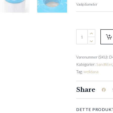
Patronfiltre
quantity
Varenummer (SKU):
D
Kategorier:
Sandfilter
Tag:
welldana
Share