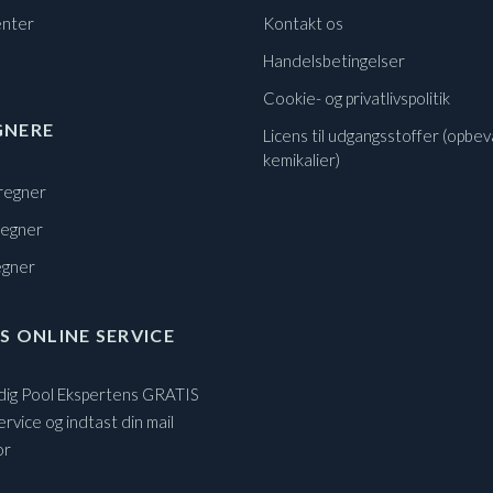
nter
Kontakt os
Handelsbetingelser
Cookie- og privatlivspolitik
GNERE
Licens til udgangsstoffer (opbev
kemikalier)
regner
regner
egner
S ONLINE SERVICE
 dig Pool Ekspertens GRATIS
ervice og indtast din mail
or