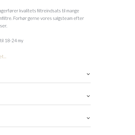
gerfører kvalitets filtreindsats til mange
onfiltre. Forhør gerne vores salgsteam efter
ser.
 til 18-24 my
t...