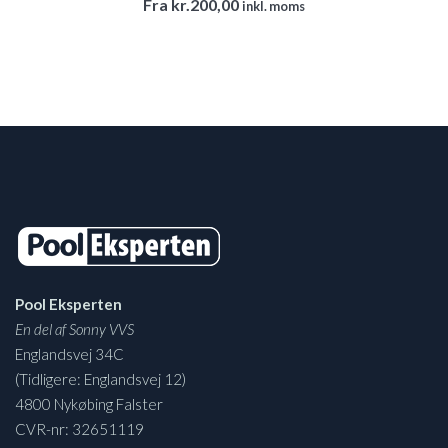
Fra
kr.
200,00
inkl. moms
Pool Eksperten
En del af Sonny VVS
Englandsvej 34C
(Tidligere: Englandsvej 12)
4800 Nykøbing Falster
CVR-nr: 32651119