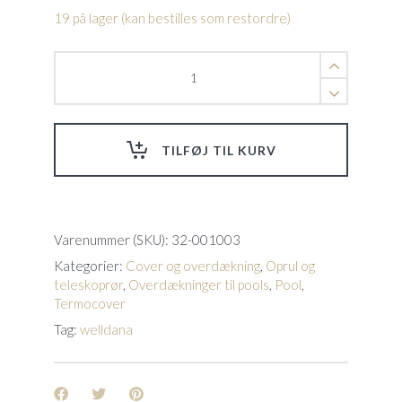
19 på lager (kan bestilles som restordre)
3"
Alu-
rør
max
6,8mtr
TILFØJ TIL KURV
Til
oprulningsstativer.
quantity
Varenummer (SKU):
32-001003
Kategorier:
Cover og overdækning
,
Oprul og
teleskoprør
,
Overdækninger til pools
,
Pool
,
Termocover
Tag:
welldana