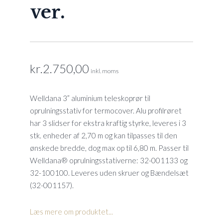
ver.
kr.
2.750,00
inkl. moms
Welldana 3” aluminium teleskoprør til
oprulningsstativ for termocover. Alu profilrøret
har 3 slidser for ekstra kraftig styrke, leveres i 3
stk. enheder af 2,70 m og kan tilpasses til den
ønskede bredde, dog max op til 6,80 m. Passer til
Welldana® oprulningsstativerne: 32-001133 og
32-100100. Leveres uden skruer og Bændelsæt
(32-001157).
Læs mere om produktet...