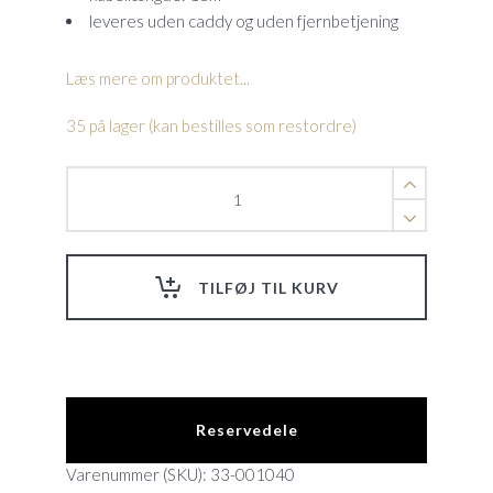
leveres uden caddy og uden fjernbetjening
Læs mere om produktet...
35 på lager (kan bestilles som restordre)
Dolphin
Scoop
Smart
quantity
TILFØJ TIL KURV
Reservedele
Varenummer (SKU):
33-001040