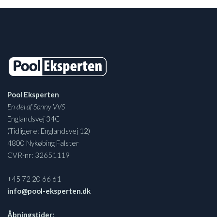
Pool Eksperten
En del af Sonny VVS
Englandsvej 34C
(Tidligere: Englandsvej 12)
4800 Nykøbing Falster
CVR-nr: 32651119
+45 72 20 66 61
info@pool-eksperten.dk
Åbningstider: