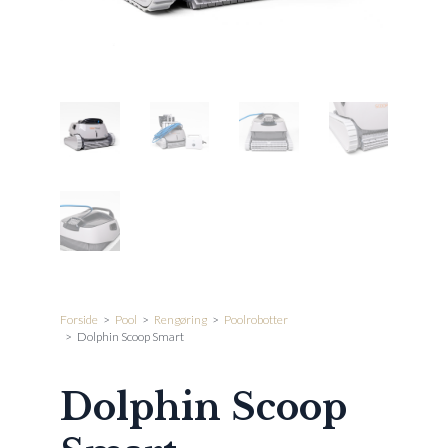
Forside
>
Pool
>
Rengøring
>
Poolrobotter
>
Dolphin Scoop Smart
Dolphin Scoop