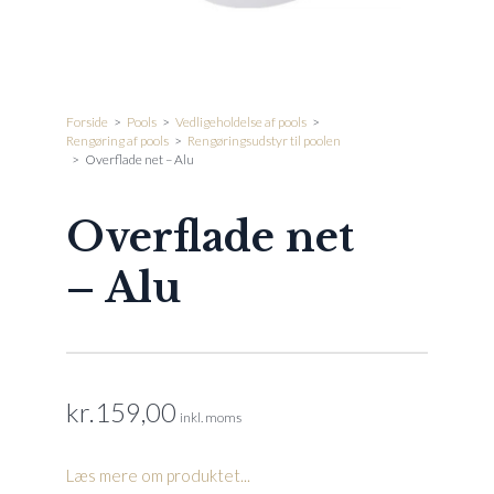
Forside
>
Pools
>
Vedligeholdelse af pools
>
Rengøring af pools
>
Rengøringsudstyr til poolen
>
Overflade net – Alu
Overflade net
– Alu
kr.
159,00
inkl. moms
Læs mere om produktet...