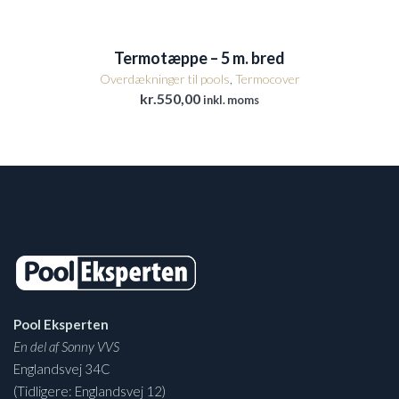
Termotæppe – 5 m. bred
Overdækninger til pools
,
Termocover
kr.
550,00
inkl. moms
Pool Eksperten
En del af Sonny VVS
Englandsvej 34C
(Tidligere: Englandsvej 12)