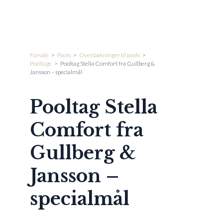
Forside
>
Pools
>
Overdækninger til pools
>
Pooltage
>
Pooltag Stella Comfort fra Gullberg &
Jansson – specialmål
Pooltag Stella
Comfort fra
Gullberg &
Jansson –
specialmål