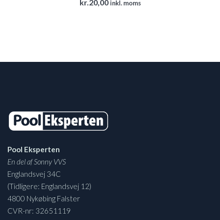
kr.
20,00
inkl. moms
Pool Eksperten
En del af Sonny VVS
Englandsvej 34C
(Tidligere: Englandsvej 12)
4800 Nykøbing Falster
CVR-nr: 32651119