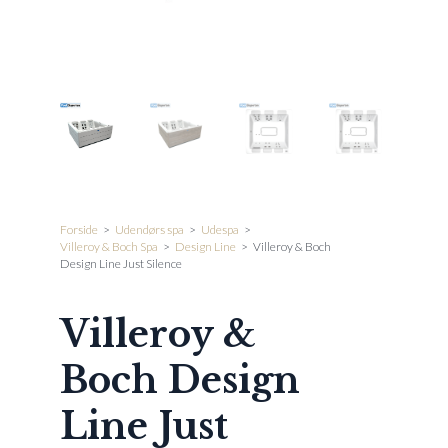
Forside
>
Udendørs spa
>
Udespa
>
Villeroy & Boch Spa
>
Design Line
>
Villeroy & Boch
Design Line Just Silence
Villeroy &
Boch Design
Line Just