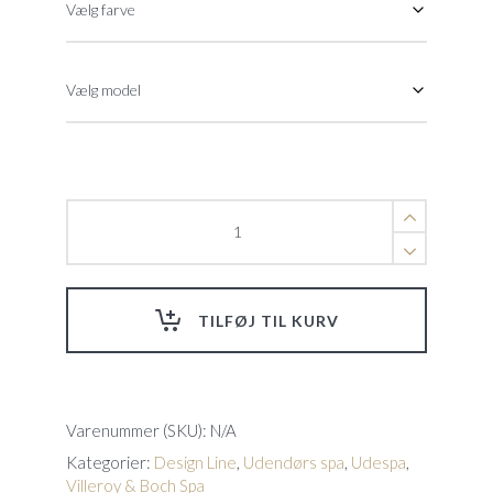
Villeroy
&
Boch
Design
Line
TILFØJ TIL KURV
Just
Silence
quantity
Varenummer (SKU):
N/A
Kategorier:
Design Line
,
Udendørs spa
,
Udespa
,
Villeroy & Boch Spa