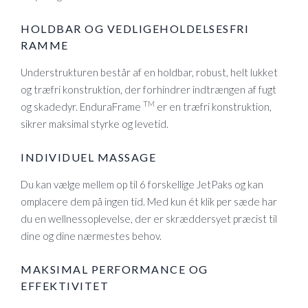
HOLDBAR OG VEDLIGEHOLDELSESFRI
RAMME
Understrukturen består af en holdbar, robust, helt lukket
og træfri konstruktion, der forhindrer indtrængen af ​​fugt
TM
og skadedyr. EnduraFrame
er en træfri konstruktion,
sikrer maksimal styrke og levetid.
INDIVIDUEL MASSAGE
Du kan vælge mellem op til 6 forskellige JetPaks og kan
omplacere dem på ingen tid. Med kun ét klik per sæde har
du en wellnessoplevelse, der er skræddersyet præcist til
dine og dine nærmestes behov.
MAKSIMAL PERFORMANCE OG
EFFEKTIVITET