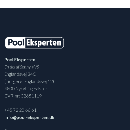
Pool Eksperten
En del af Sonny VVS
Englandsvej 34C
(Tidligere: Englandsvej 12)
4800 Nykøbing Falster
CVR-nr: 32651119
+45 72 20 66 61
info@pool-eksperten.dk