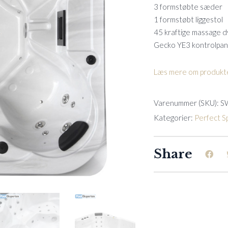
3 formstøbte sæder
1 formstøbt liggestol
45 kraftige massage d
Gecko YE3 kontrolpan
Læs mere om produkte
Varenummer (SKU):
S
Kategorier:
Perfect S
Share