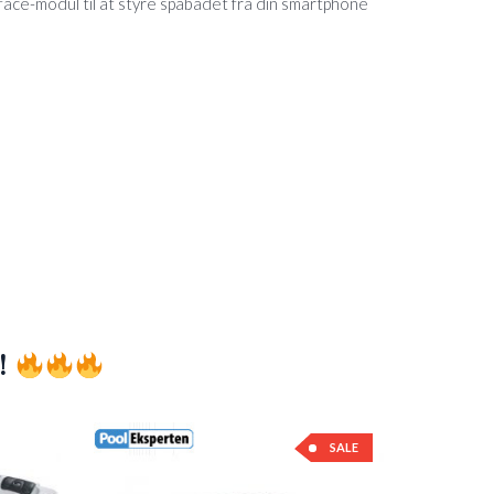
rface-modul til at styre spabadet fra din smartphone
!
SALE