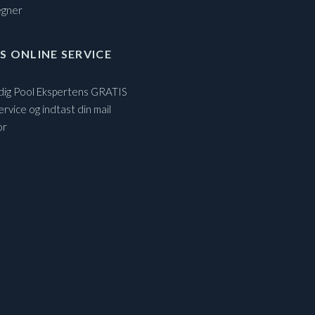
egner
S ONLINE SERVICE
 dig Pool Ekspertens GRATIS
ervice og indtast din mail
or