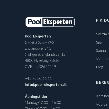
FIK D
Swimmin
Pool Eksperten
En del af Sonny VVS
Spa
Englandsvej 34C
Sauna
(Tidligere: Englandsvej 12)
Vidence
4800 Nykøbing Falster
CVR-nr: 32651119
Blog
+45 72 20 66 61
BERE
info@pool-eksperten.dk
Kemibe
Åbningstider:
Mandag 07:30 – 16:00
Poolbe
Tirsdag 07:30 – 16:00