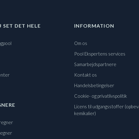
U SET DET HELE
INFORMATION
gpool
Om os
Pool Ekspertens services
Samarbejdspartnere
nter
Kontakt os
Handelsbetingelser
Cookie- og privatlivspolitik
GNERE
Licens til udgangsstoffer (opbev
kemikalier)
regner
regner