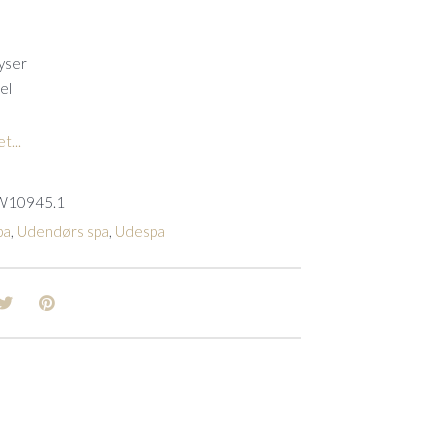
yser
el
t...
W10945.1
pa
,
Udendørs spa
,
Udespa