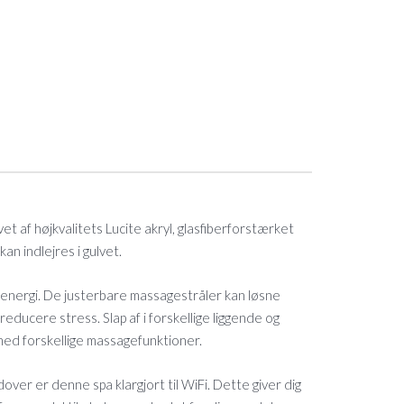
et af højkvalitets Lucite akryl, glasfiberforstærket
 kan indlejres i gulvet.
y energi. De justerbare massagestråler kan løsne
educere stress. Slap af i forskellige liggende og
med forskellige massagefunktioner.
over er denne spa klargjort til WiFi. Dette giver dig