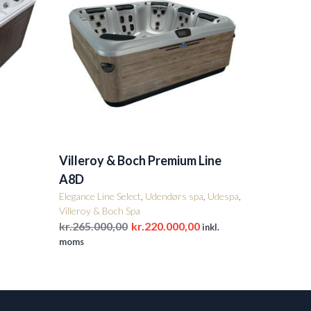
Villeroy & Boch Premium Line
A8D
Elegance Line Select
,
Udendørs spa
,
Udespa
,
Villeroy & Boch Spa
Den
Den
kr.
265.000,00
kr.
220.000,00
inkl.
oprindelige
aktuelle
moms
pris
pris
var:
er:
kr.265.000,00.
kr.220.000,00.