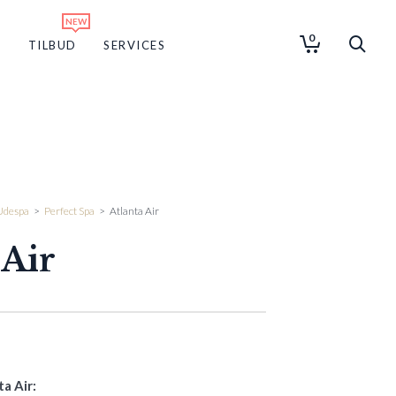
0
G
TILBUD
SERVICES
Udespa
>
Perfect Spa
>
Atlanta Air
 Air
a Air: