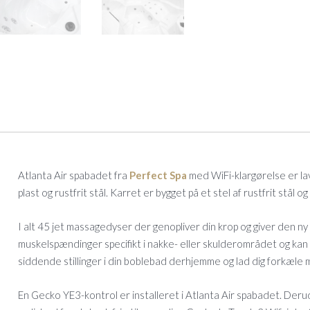
Atlanta Air spabadet fra
Perfect Spa
med WiFi-klargørelse er lav
plast og rustfrit stål. Karret er bygget på et stel af rustfrit stål og
I alt 45 jet massagedyser der genopliver din krop og giver den n
muskelspændinger specifikt i nakke- eller skulderområdet og kan r
siddende stillinger i din boblebad derhjemme og lad dig forkæle 
En Gecko YE3-kontrol er installeret i Atlanta Air spabadet. Derud