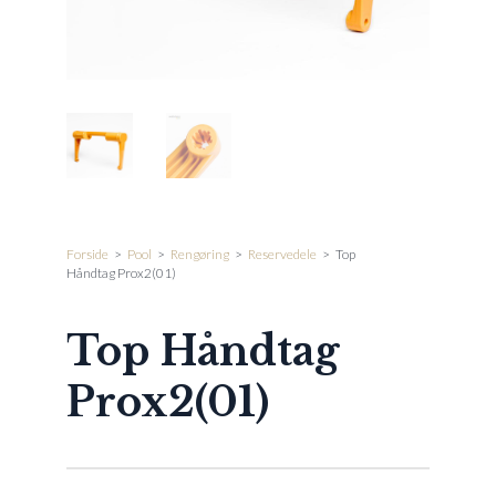
Forside
>
Pool
>
Rengøring
>
Reservedele
>
Top
Håndtag Prox2(01)
Top Håndtag
Prox2(01)