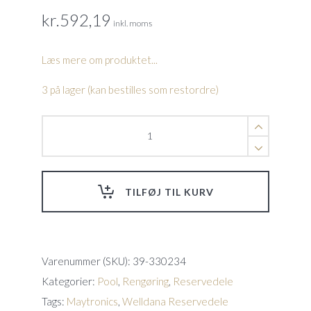
kr.
592,19
inkl. moms
Læs mere om produktet...
3 på lager (kan bestilles som restordre)
Top
Håndtag
Prox2(01)
quantity
TILFØJ TIL KURV
Varenummer (SKU):
39-330234
Kategorier:
Pool
,
Rengøring
,
Reservedele
Tags:
Maytronics
,
Welldana Reservedele