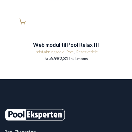
Web modul til Pool Relax III
Indstøbningsdele
,
Pool
,
Reservedele
kr.
6.982,81
inkl. moms
Pool Eksperten