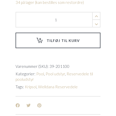
34 på lager (kan bestilles som restordre)
Skrue
sæt
til
fod.
Koral
TILFØJ TIL KURV
quantity
Varenummer (SKU):
39-201100
Kategorier:
Pool
,
Pool udstyr
,
Reservedele til
pooludstyr
Tags:
Kripsol
,
Welldana Reservedele