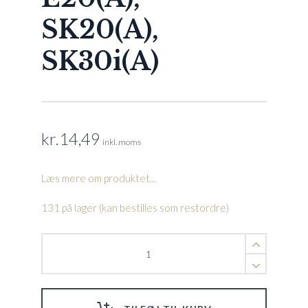
SK20(A),
SK30i(A)
kr.
14,49
inkl. moms
Læs mere om produktet...
131 på lager (kan bestilles som restordre)
Skrue
KA50X16
Prox2(B),
Prox7(C),
2x2(B),