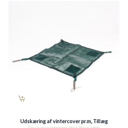
Udskæring af vintercover pr.m‚ Tillæg
Cover og overdækning
,
Pool
,
Reservedele