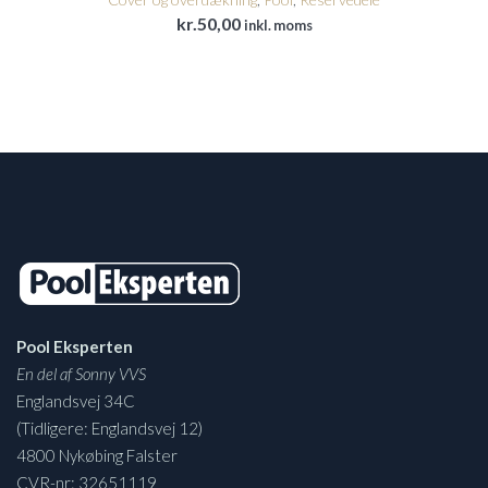
kr.
50,00
inkl. moms
Pool Eksperten
En del af Sonny VVS
Englandsvej 34C
(Tidligere: Englandsvej 12)
4800 Nykøbing Falster
CVR-nr: 32651119