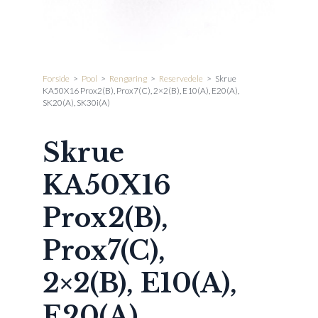
Forside
>
Pool
>
Rengøring
>
Reservedele
>
Skrue
KA50X16 Prox2(B), Prox7(C), 2×2(B), E10(A), E20(A),
SK20(A), SK30i(A)
Skrue
KA50X16
Prox2(B),
Prox7(C),
2×2(B), E10(A),
E20(A),