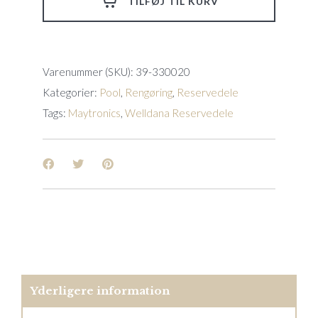
TILFØJ TIL KURV
E10(A),
E20(A),
SK20(A),
SK30i(A)
quantity
Varenummer (SKU):
39-330020
Kategorier:
Pool
,
Rengøring
,
Reservedele
Tags:
Maytronics
,
Welldana Reservedele
Yderligere information