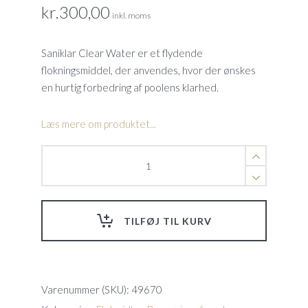
kr.
300,00
inkl. moms
Saniklar Clear Water er et flydende
flokningsmiddel, der anvendes, hvor der ønskes
en hurtig forbedring af poolens klarhed.
Læs mere om produktet...
Saniklar
Clear
Water
-
flokningsmiddel
TILFØJ TIL KURV
quantity
Varenummer (SKU):
49670