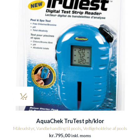
AquaChek TruTest ph/klor
Måleudstyr
,
Vandbehandling til pools
,
Vedligeholdelse af pools
kr.
795,00
inkl. moms