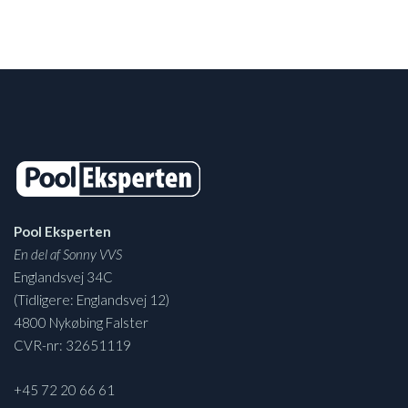
Pool Eksperten
En del af Sonny VVS
Englandsvej 34C
(Tidligere: Englandsvej 12)
4800 Nykøbing Falster
CVR-nr: 32651119
+45 72 20 66 61