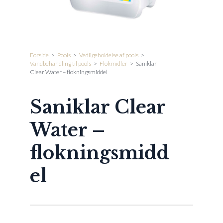
Forside
>
Pools
>
Vedligeholdelse af pools
>
Vandbehandling til pools
>
Flokmidler
>
Saniklar
Clear Water – flokningsmiddel
Saniklar Clear
Water –
flokningsmidd
el