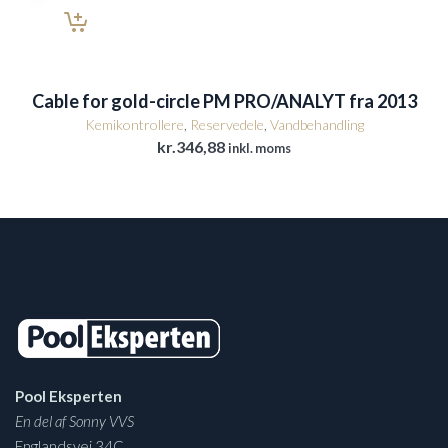
Cable for gold-circle PM PRO/ANALYT fra 2013
Kemikontrollere
,
Reservedele
,
Vandbehandling
kr.
346,88
inkl. moms
Pool Eksperten
En del af Sonny VVS
Englandsvej 34C