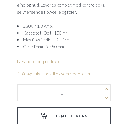
øjne og hud. Leveres komplet med kontrolboks,
selvrensende flowcelle og føler.
230V / 1,8 Amp.
Kapacitet: Op til 150 m³
Max flow i celle: 12 m³ / h
Celle limmuffe: 50 mm
Læs mere om produktet...
1 på lager (kan bestilles som restordre)
Saltgenerator
SMC30
Komplet.
230V
quantity
TILFØJ TIL KURV