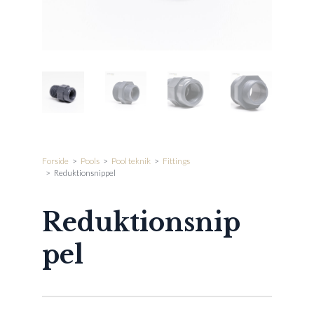
Forside
>
Pools
>
Pool teknik
>
Fittings
>
Reduktionsnippel
Reduktionsnip
pel