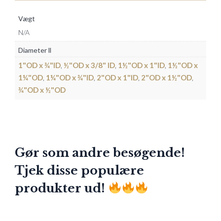
Vægt
N/A
Diameter ll
1"OD x ¾"ID
,
½"OD x 3/8" ID
,
1½"OD x 1"ID
,
1½"OD x
1¼"OD
,
1¼"OD x ¾"ID
,
2"OD x 1"ID
,
2"OD x 1½"OD
,
¾"OD x ½"OD
Gør som andre besøgende!
Tjek disse populære
produkter ud!