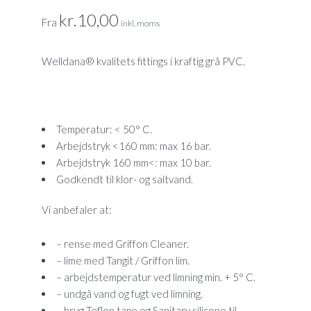
kr.
10,00
Fra
inkl. moms
Welldana® kvalitets fittings i kraftig grå PVC.
Temperatur: < 50° C.
Arbejdstryk <160 mm: max 16 bar.
Arbejdstryk 160 mm<: max 10 bar.
Godkendt til klor- og saltvand.
Vi anbefaler at:
– rense med Griffon Cleaner.
– lime med Tangit / Griffon lim.
– arbejdstemperatur ved limning min. + 5° C.
– undgå vand og fugt ved limning.
– brug Teflon tape og Sanitary silicone til