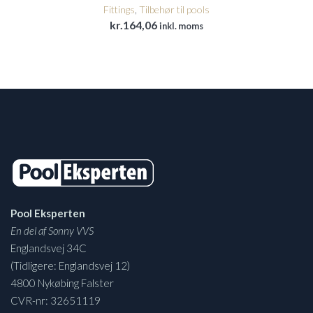
Fittings
,
Tilbehør til pools
kr.
164,06
inkl. moms
Pool Eksperten
En del af Sonny VVS
Englandsvej 34C
(Tidligere: Englandsvej 12)
4800 Nykøbing Falster
CVR-nr: 32651119