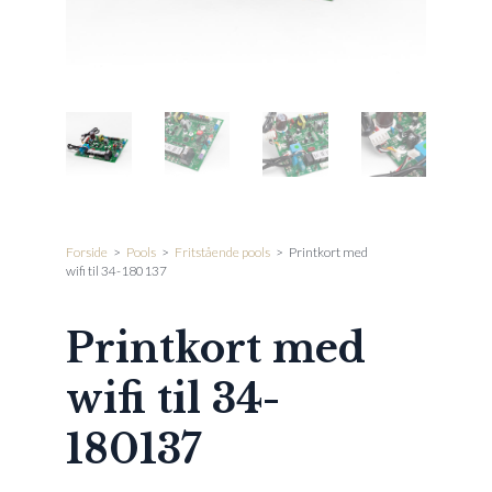
Forside
>
Pools
>
Fritstående pools
>
Printkort med
wifi til 34-180137
Printkort med
wifi til 34-
180137