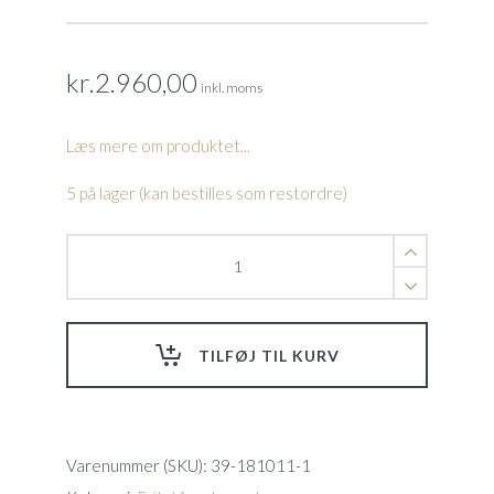
kr.
2.960,00
inkl. moms
Læs mere om produktet...
5 på lager (kan bestilles som restordre)
Printkort
med
wifi
til
34-
TILFØJ TIL KURV
180137
quantity
Varenummer (SKU):
39-181011-1