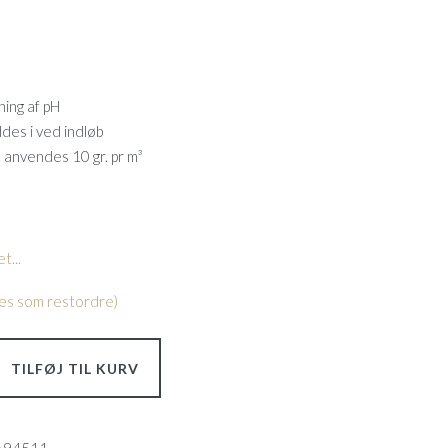
ning af pH
des i ved indløb
1 anvendes 10 gr. pr m³
t...
lles som restordre)
TILFØJ TIL KURV