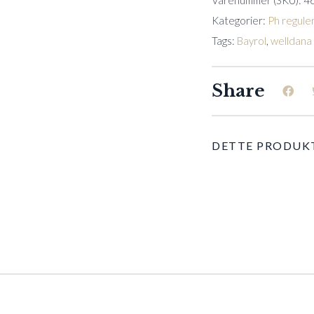
Varenummer (SKU):
4
kg
quantity
Kategorier:
Ph regule
Tags:
Bayrol
,
welldana
Share