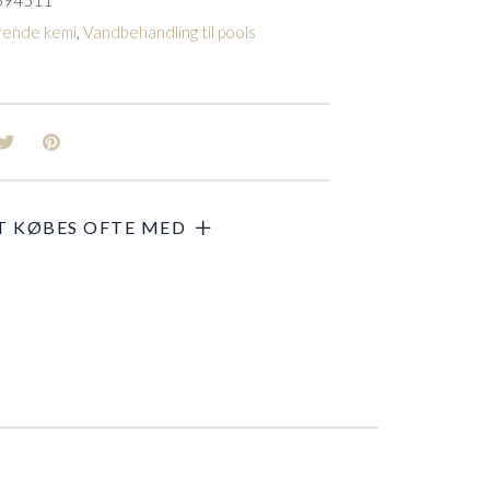
694511
rende kemi
,
Vandbehandling til pools