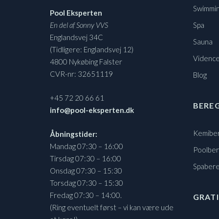
Swimmin
Pool Eksperten
En del af Sonny VVS
Spa
Englandsvej 34C
Sauna
(Tidligere: Englandsvej 12)
Vidence
4800 Nykøbing Falster
CVR-nr: 32651119
Blog
+45 72 20 66 61
BERE
info@pool-eksperten.dk
Kemibe
Åbningstider:
Mandag 07:30 – 16:00
Poolbe
Tirsdag 07:30 – 16:00
Spaber
Onsdag 07:30 – 15:30
Torsdag 07:30 – 15:30
Fredag 07:30 – 14:00.
GRATI
(Ring eventuelt først – vi kan være ude