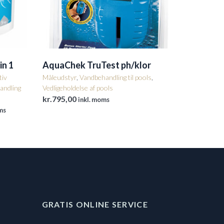
in 1
AquaChek TruTest ph/klor
tiv
Måleudstyr
,
Vandbehandling til pools
,
andling
Vedligeholdelse af pools
kr.
795,00
inkl. moms
ms
e
00.
GRATIS ONLINE SERVICE