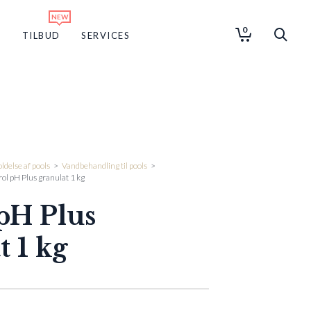
0
G
TILBUD
SERVICES
ldelse af pools
>
Vandbehandling til pools
>
ol pH Plus granulat 1 kg
pH Plus
t 1 kg