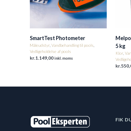
SmartTest Photometer
Melpoo
Måleudstyr
,
Vandbehandling til pools
,
5 kg
Vedligeholdelse af pools
Klor
,
Van
kr.
1.149,00
inkl. moms
Vedligeho
kr.
550,
FIK D