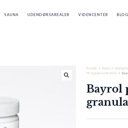
SAUNA
UDENDØRSAREALER
VIDENCENTER
BLO
Forside
>
Pools
>
Vedligeho
Ph regulerende kemi
>
Bayr
Bayrol 
granula