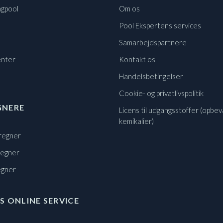
gpool
Om os
Pool Ekspertens services
Samarbejdspartnere
nter
Kontakt os
Handelsbetingelser
Cookie- og privatlivspolitik
GNERE
Licens til udgangsstoffer (opbev
kemikalier)
regner
regner
egner
S ONLINE SERVICE