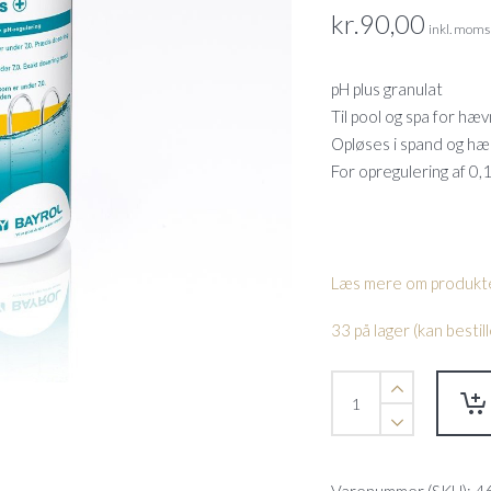
kr.
90,00
inkl. moms
pH plus granulat
Til pool og spa for hæv
Opløses i spand og hæl
For opregulering af 0,
Læs mere om produkte
33 på lager (kan besti
Bayrol
pH
Plus
granulat
1