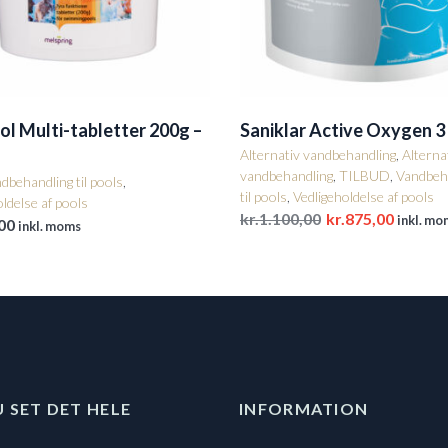
l Multi-tabletter 200g –
Saniklar Active Oxygen 3 
Alternativ vandbehandling
,
Alterna
vandbehandling
,
TILBUD
,
Vandbeh
dbehandling til pools
,
til pools
,
Vedligeholdelse af pools
ldelse af pools
Den
Den
kr.
1.100,00
kr.
875,00
inkl. mo
00
inkl. moms
oprindelige
aktuell
pris
pris
var:
er:
kr.1.100,00.
kr.875,
U SET DET HELE
INFORMATION