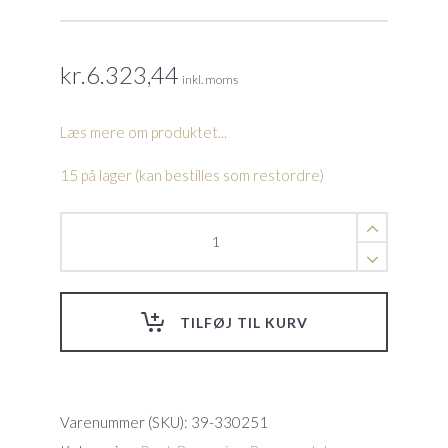
kr.
6.323,44
inkl. moms
Læs mere om produktet...
15 på lager (kan bestilles som restordre)
Kabel,
30m
m.
svivel
Prox2(27-
TILFØJ TIL KURV
01)
quantity
Varenummer (SKU):
39-330251