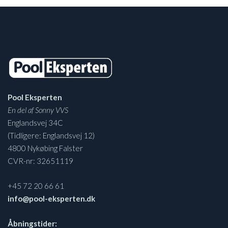
Pool Eksperten
En del af Sonny VVS
Englandsvej 34C
(Tidligere: Englandsvej 12)
4800 Nykøbing Falster
CVR-nr: 32651119
+45 72 20 66 61
info@pool-eksperten.dk
Åbningstider: