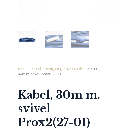
Forside
>
Pool
>
Rengøring
>
Reservedele
>
Kabel,
30m m. svivel Prox2(27-01)
Kabel, 30m m.
svivel
Prox2(27-01)