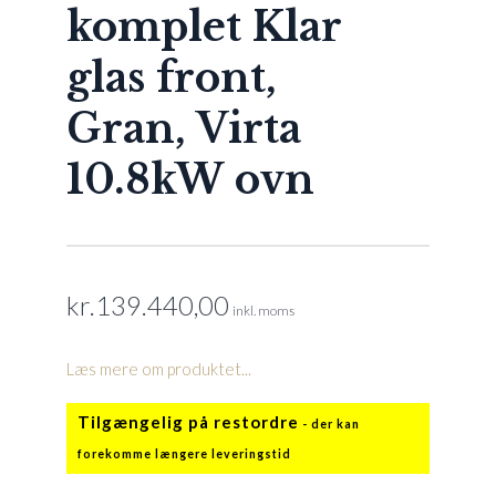
komplet Klar
glas front,
Gran, Virta
10.8kW ovn
kr.
139.440,00
inkl. moms
Læs mere om produktet...
Tilgængelig på restordre