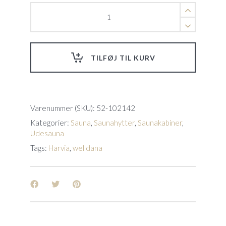
Harvia
Solide
1
Sauna,
2.1x1.9m
TILFØJ TIL KURV
komplet
Klar
glas
front,
Gran,
Varenummer (SKU):
52-102142
Virta
Kategorier:
Sauna
,
Saunahytter
,
Saunakabiner
,
10.8kW
Udesauna
ovn
quantity
Tags:
Harvia
,
welldana