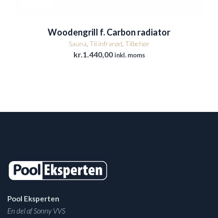
Woodengrill f. Carbon radiator
Sauna
,
Til infrarød
,
Tilbehør
kr.
1.440,00
inkl. moms
Pool Eksperten
En del af Sonny VVS