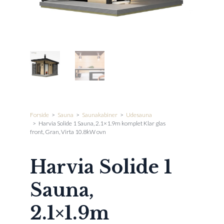
Forside
>
Sauna
>
Saunakabiner
>
Udesauna
>
Harvia Solide 1 Sauna, 2.1×1.9m komplet Klar glas
front, Gran, Virta 10.8kW ovn
Harvia Solide 1
Sauna,
2.1×1.9m