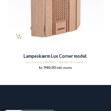
Lampeskærm Lux Corner model.
Lys
,
Sauna
,
Tilbehør
,
Tilbehør til saunaer
kr.
940,00
inkl. moms