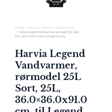
Forside
>
Sauna
>
Tilbehør
>
Udstyr til ovne
>
Harvia Legend Vandvarmer, rørmodel 25L Sort,
25L, 36.0×36.0x91.0cm, til Legend ovne
Harvia Legend
Vandvarmer,
rørmodel 25L
Sort, 25L,
36.0×36.0x91.0
cm, til Legend