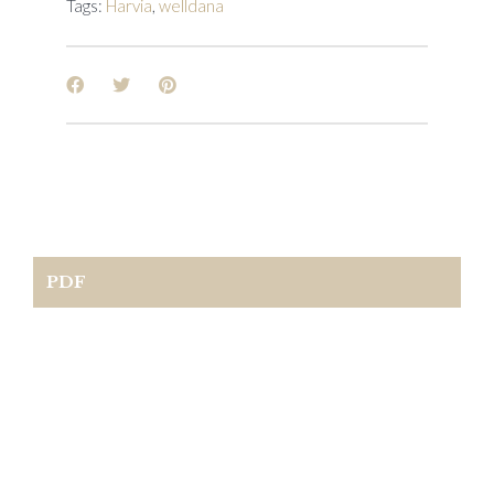
Tags:
Harvia
,
welldana
PDF