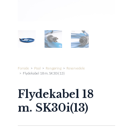
Forside
>
Pool
>
Rengøring
>
Reservedele
>
Flydekabel 18 m. SK30i(13)
Flydekabel 18
m. SK30i(13)