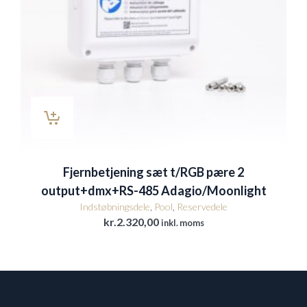
Fjernbetjening sæt t/RGB pære 2
output+dmx+RS-485 Adagio/Moonlight
Indstøbningsdele
,
Pool
,
Reservedele
kr.
2.320,00
inkl. moms