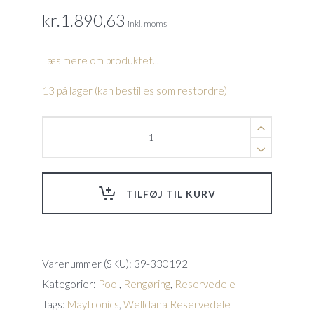
kr.
1.890,63
inkl. moms
Læs mere om produktet...
13 på lager (kan bestilles som restordre)
Flydekabel
18
m.
SK30i(13)
quantity
TILFØJ TIL KURV
Varenummer (SKU):
39-330192
Kategorier:
Pool
,
Rengøring
,
Reservedele
Tags:
Maytronics
,
Welldana Reservedele