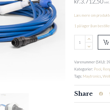
kr.
3.712,50
inkl
Læs mere om produkte
1 på lager (kan bestil
Flyde
Kabel
18m
M600
quantity
Varenummer (SKU):
3
Kategorier:
Pool
,
Reng
Tags:
Maytronics
,
Wel
Share