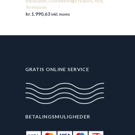
teleskoprør
,
Overdækninger til pools
,
Pool
,
Termocover
kr.
1.990,63
inkl. moms
GRATIS ONLINE SERVICE
BETALINGSMULIGHEDER