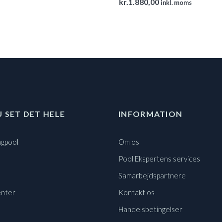
kr.
1.880,00
inkl. moms
U SET DET HELE
INFORMATION
gpool
Om os
Pool Ekspertens services
Samarbejdspartnere
nter
Kontakt os
Handelsbetingelser