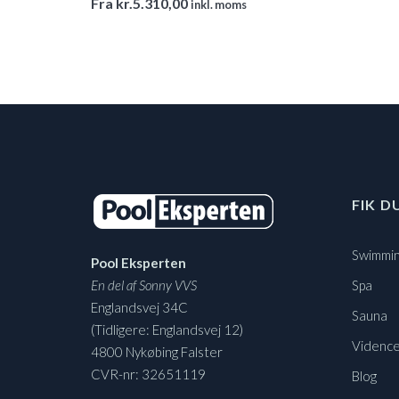
Fra
kr.
5.310,00
inkl. moms
FIK D
Swimmin
Pool Eksperten
En del af Sonny VVS
Spa
Englandsvej 34C
Sauna
(Tidligere: Englandsvej 12)
Vidence
4800 Nykøbing Falster
CVR-nr: 32651119
Blog