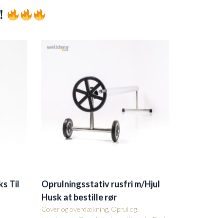
!
s Til
Oprulningsstativ rusfri m/Hjul
Husk at bestille rør
Cover og overdækning
,
Oprul og