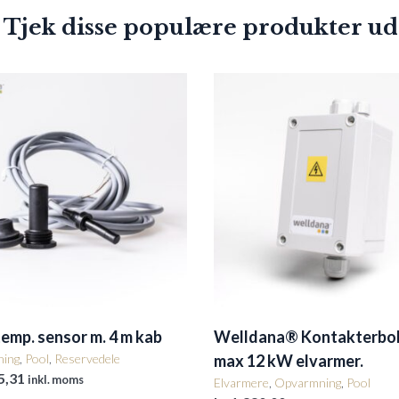
 Tjek disse populære produkter ud
temp. sensor m. 4 m kab
Welldana® Kontakterbok
ing
,
Pool
,
Reservedele
max 12 kW elvarmer.
5,31
inkl. moms
Elvarmere
,
Opvarmning
,
Pool