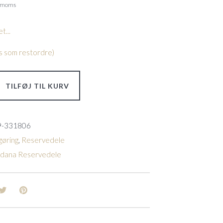
. moms
t...
les som restordre)
TILFØJ TIL KURV
9-331806
øring
,
Reservedele
ldana Reservedele