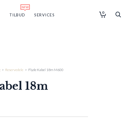
0
G
TILBUD
SERVICES
g
>
Reservedele
>
Flyde Kabel 18m M600
abel 18m