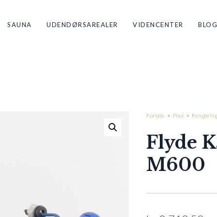
SAUNA
UDENDØRSAREALER
VIDENCENTER
BLO
Forside
>
Pool
>
Rengørin
Flyde K
M600