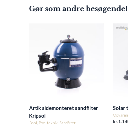
Gør som andre besøgende!
Artik sidemonteret sandfilter
Solar 
Kripsol
Opvarmn
kr.
1.14
Pool
,
Pool teknik
,
Sandfilter