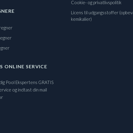
Cookie- og privatlivspolitik
GNERE
Licens til udgangsstoffer (opbev
kemikalier)
regner
regner
egner
S ONLINE SERVICE
 dig Pool Ekspertens GRATIS
ervice og indtast din mail
or