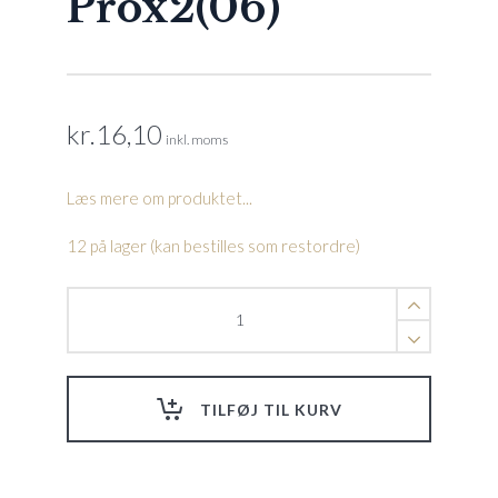
Prox2(06)
kr.
16,10
inkl. moms
Læs mere om produktet...
12 på lager (kan bestilles som restordre)
Fjeder
til
håndtag
2x2(08),
Prox2(06)
TILFØJ TIL KURV
quantity