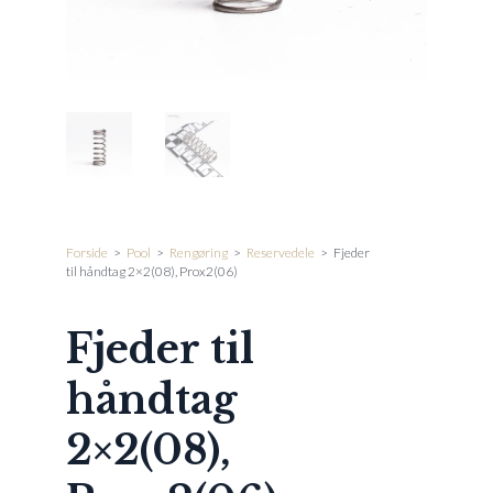
Forside
>
Pool
>
Rengøring
>
Reservedele
>
Fjeder
til håndtag 2×2(08), Prox2(06)
Fjeder til
håndtag
2×2(08),