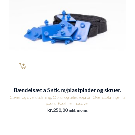
Bændelsæt a 5 stk. m/plastplader og skruer.
Cover og overdækning
,
Oprul og teleskoprør
,
Overdækninger til
pools
,
Pool
,
Termocover
kr.
250,00
inkl. moms