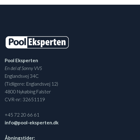
Pool Eksperten
En del af Sonny VVS
Englandsvej 34C
(Tidligere: Englandsvej 12)
4800 Nykøbing Falster
CVR-nr: 32651119
+45 72 20 66 61
info@pool-eksperten.dk
Åbningstider: