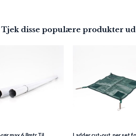
 Tjek disse populære produkter ud
-rør max 6,8mtr Til
Ladder cut-out, per set f