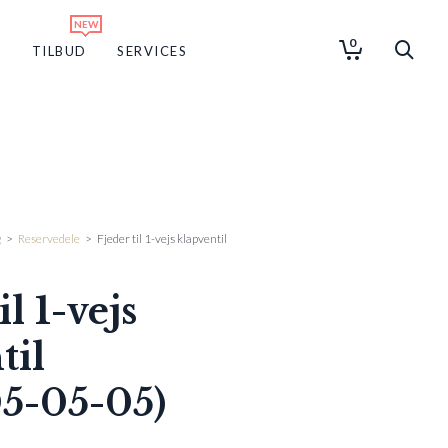
0
G
TILBUD
SERVICES
g
>
Reservedele
>
Fjeder til 1-vejs klapventil
il 1-vejs
til
5-05-05)