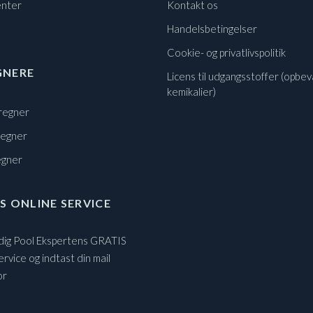
nter
Kontakt os
Handelsbetingelser
Cookie- og privatlivspolitik
GNERE
Licens til udgangsstoffer (opbev
kemikalier)
regner
regner
egner
S ONLINE SERVICE
 dig Pool Ekspertens GRATIS
ervice og indtast din mail
or