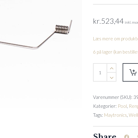
kr.
523,44
inkl. m
Læs mere om produkte
6 på lager (kan bestil
Fjeder
til
1-
vejs
klapventil
Varenummer (SKU):
3
Prox7(05-
05-
Kategorier:
Pool
,
Reng
05)
Tags:
Maytronics
,
Wel
quantity
Share