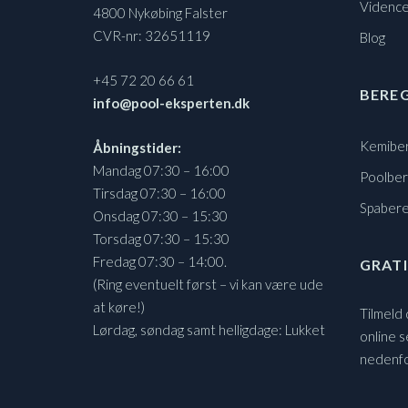
Vidence
4800 Nykøbing Falster
CVR-nr: 32651119
Blog
+45 72 20 66 61
BERE
info@pool-eksperten.dk
Kemibe
Åbningstider:
Mandag 07:30 – 16:00
Poolbe
Tirsdag 07:30 – 16:00
Spaber
Onsdag 07:30 – 15:30
Torsdag 07:30 – 15:30
Fredag 07:30 – 14:00.
GRATI
(Ring eventuelt først – vi kan være ude
at køre!)
Tilmeld
Lørdag, søndag samt helligdage: Lukket
online s
nedenf