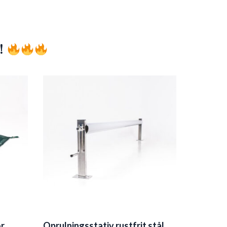
!
or
Oprulningsstativ rustfrit stål