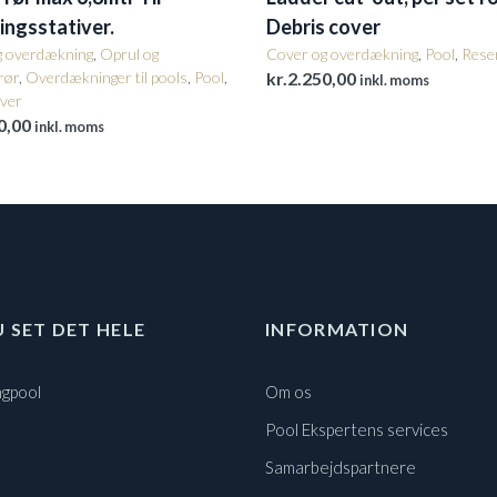
ingsstativer.
Debris cover
g overdækning
,
Oprul og
Cover og overdækning
,
Pool
,
Rese
rør
,
Overdækninger til pools
,
Pool
,
kr.
2.250,00
inkl. moms
ver
0,00
inkl. moms
U SET DET HELE
INFORMATION
gpool
Om os
Pool Ekspertens services
Samarbejdspartnere