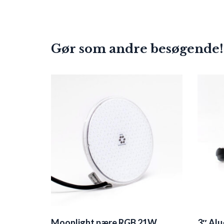
Gør som andre besøgende!
Moonlight pære RGB 21W
3″ Alu