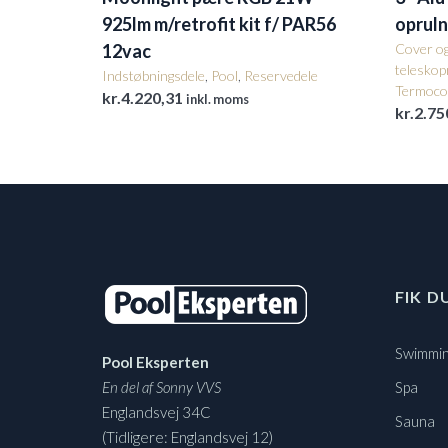
925lm m/retrofit kit f/ PAR56
opruln
12vac
Cover o
teleskop
Indstøbningsdele
,
Pool
,
Reservedele
Termoco
kr.
4.220,31
inkl. moms
kr.
2.75
FIK D
Swimmin
Pool Eksperten
En del af Sonny VVS
Spa
Englandsvej 34C
Sauna
(Tidligere: Englandsvej 12)