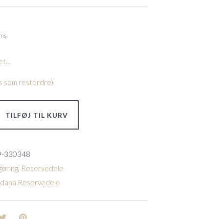
oms
t...
les som restordre)
TILFØJ TIL KURV
9-330348
øring
,
Reservedele
ldana Reservedele