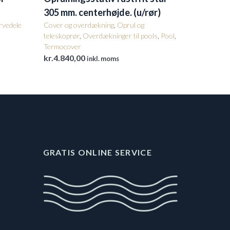
305 mm. centerhøjde. (u/rør)
rvedele
Cover og overdækning
,
Oprul og
teleskoprør
,
Overdækninger til pools
,
Pool
,
Termocover
kr.
4.840,00
inkl. moms
GRATIS ONLINE SERVICE