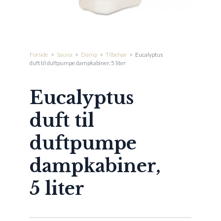
Forside
>
Sauna
>
Damp
>
Tilbehør
>
Eucalyptus
duft til duftpumpe dampkabiner, 5 liter
Eucalyptus
duft til
duftpumpe
dampkabiner,
5 liter