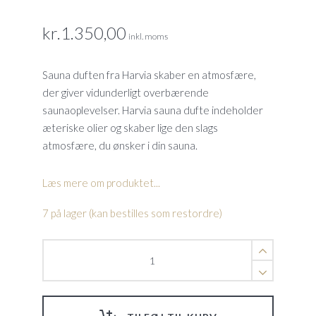
kr.
1.350,00
inkl. moms
Sauna duften fra Harvia skaber en atmosfære,
der giver vidunderligt overbærende
saunaoplevelser. Harvia sauna dufte indeholder
æteriske olier og skaber lige den slags
atmosfære, du ønsker i din sauna.
Læs mere om produktet...
7 på lager (kan bestilles som restordre)
Eucalyptus
duft
til
duftpumpe
dampkabiner,