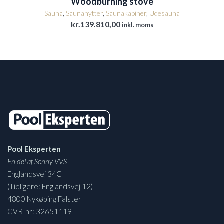
Woodburning stove
Sauna
,
Saunahytter
,
Saunakabiner
,
Udesauna
kr.
139.810,00
inkl. moms
Pool Eksperten
En del af Sonny VVS
Englandsvej 34C
(Tidligere: Englandsvej 12)
4800 Nykøbing Falster
CVR-nr: 32651119