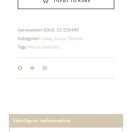
TILFØJ TIL KURV
5
liter
quantity
Varenummer (SKU):
55-550490
Kategorier:
Damp
,
Sauna
,
Tilbehør
Tags:
Harvia
,
welldana
Yderligere information