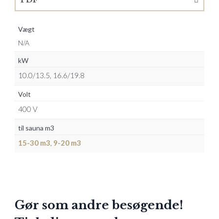
Vægt
N/A
kW
10.0/13.5, 16.6/19.8
Volt
400 V
til sauna m3
15-30 m3
,
9-20 m3
Gør som andre besøgende!