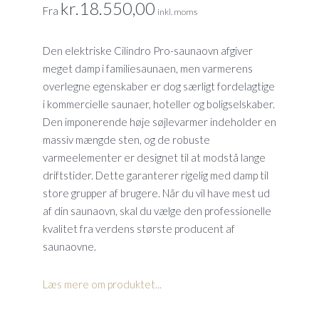
kr.
18.550,00
Fra
inkl. moms
Den elektriske Cilindro Pro-saunaovn afgiver
meget damp i familiesaunaen, men varmerens
overlegne egenskaber er dog særligt fordelagtige
i kommercielle saunaer, hoteller og boligselskaber.
Den imponerende høje søjlevarmer indeholder en
massiv mængde sten, og de robuste
varmeelementer er designet til at modstå lange
driftstider. Dette garanterer rigelig med damp til
store grupper af brugere. Når du vil have mest ud
af din saunaovn, skal du vælge den professionelle
kvalitet fra verdens største producent af
saunaovne.
Læs mere om produktet...