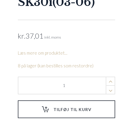
SK30i(03-06)
kr.
37,01
inkl. moms
Læs mere om produktet...
8 på lager (kan bestilles som restordre)
bundpose
t.
filter
M2
SK20(03-
TILFØJ TIL KURV
05),
SK30i(03-
06)
quantity