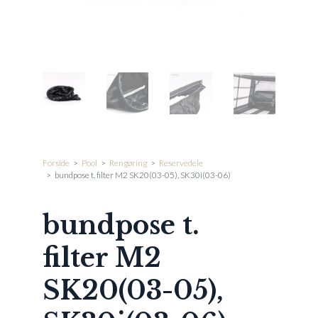
Forside
>
Pool
>
Rengøring
>
Reservedele
>
bundpose t. filter M2 SK20(03-05), SK30i(03-06)
bundpose t.
filter M2
SK20(03-05),