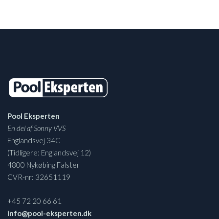
Pool Eksperten
En del af Sonny VVS
Englandsvej 34C
(Tidligere: Englandsvej 12)
4800 Nykøbing Falster
CVR-nr: 32651119
+45 72 20 66 61
info@pool-eksperten.dk