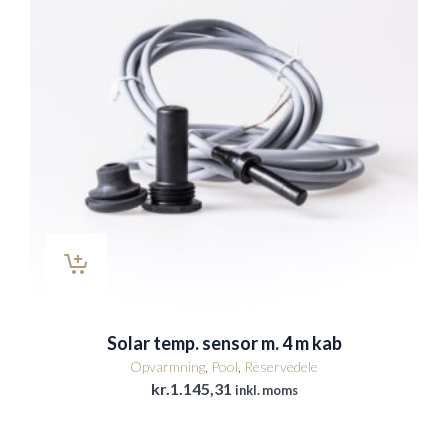
Solar temp. sensor m. 4 m kab
Opvarmning
,
Pool
,
Reservedele
kr.
1.145,31
inkl. moms