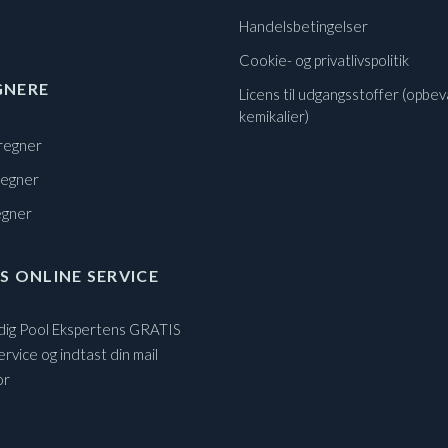
Handelsbetingelser
Cookie- og privatlivspolitik
GNERE
Licens til udgangsstoffer (opbev
kemikalier)
regner
regner
egner
S ONLINE SERVICE
 dig Pool Ekspertens GRATIS
ervice og indtast din mail
or