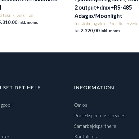
l
2 output+dmx+RS-485
l teknik
,
Sandfilter
Adagio/Moonlight
5.310,00
inkl. moms
Indstøbningsdele
,
Pool
,
Reservede
kr.
2.320,00
inkl. moms
U SET DET HELE
INFORMATION
gpool
Om os
Pool Ekspertens services
Samarbejdspartnere
nter
Kontakt os