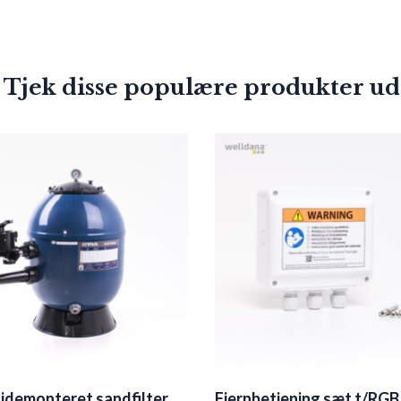
 Tjek disse populære produkter ud
sidemonteret sandfilter
Fjernbetjening sæt t/RGB