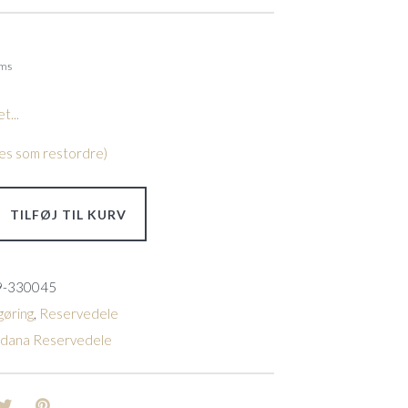
oms
t...
lles som restordre)
TILFØJ TIL KURV
9-330045
øring
,
Reservedele
ldana Reservedele