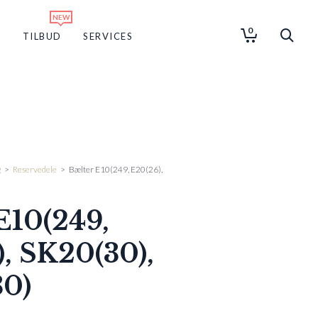
0
G
TILBUD
SERVICES
g
>
Reservedele
>
Bælter E10(249, E20(26),
E10(249,
, SK20(30),
30)