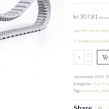
kr.
307,81
inkl. m
Læs mere om produkte
25 på lager (kan besti
Bælter
E10(249,
E20(26),
SK20(30),
SK30i(30)
Varenummer (SKU):
3
quantity
Kategorier:
Pool
,
Reng
Tags:
Maytronics
,
Wel
Share