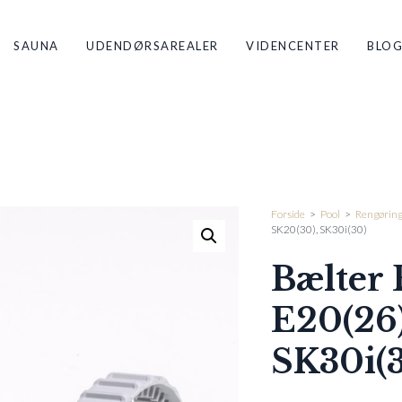
SAUNA
UDENDØRSAREALER
VIDENCENTER
BLO
Forside
>
Pool
>
Rengørin
SK20(30), SK30i(30)
Bælter 
E20(26)
SK30i(