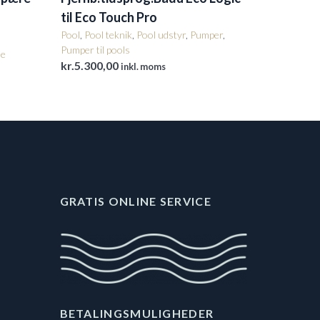
til Eco Touch Pro
Pool
,
Pool teknik
,
Pool udstyr
,
Pumper
,
Pumper til pools
le
kr.
5.300,00
inkl. moms
GRATIS ONLINE SERVICE
BETALINGSMULIGHEDER