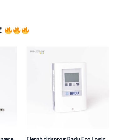
!
 pære
Fjernb.tidsprog.Badu Eco Logic