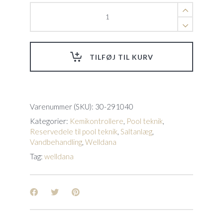
Automatisk
Kontroller
af
RX
værdi
TILFØJ TIL KURV
f.
KLX
-
Da-
Gen
Varenummer (SKU):
30-291040
Ekstra
Kategorier:
Kemikontrollere
,
Pool teknik
,
kontrol
Reservedele til pool teknik
,
Saltanlæg
,
for
Vandbehandling
,
Welldana
undgå
over
Tag:
welldana
dosering
quantity