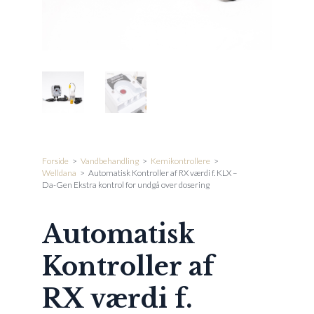
Forside
>
Vandbehandling
>
Kemikontrollere
>
Welldana
>
Automatisk Kontroller af RX værdi f. KLX –
Da-Gen Ekstra kontrol for undgå over dosering
Automatisk
Kontroller af
RX værdi f.