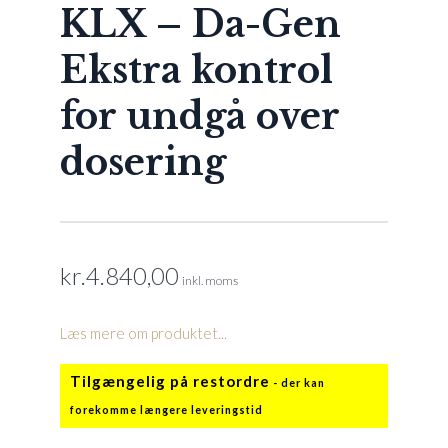
KLX – Da-Gen
Ekstra kontrol
for undgå over
dosering
kr.
4.840,00
inkl. moms
Læs mere om produktet...
Tilgængelig på restordre