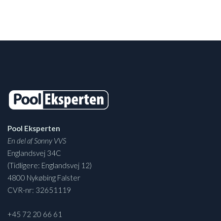
Pool Eksperten
En del af Sonny VVS
Englandsvej 34C
(Tidligere: Englandsvej 12)
4800 Nykøbing Falster
CVR-nr: 32651119
+45 72 20 66 61