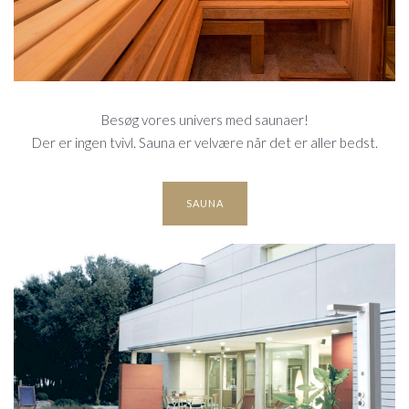
Besøg vores univers med saunaer!
Der er ingen tvivl. Sauna er velvære når det er aller bedst.
SAUNA
UDENDØRS-
AREALER