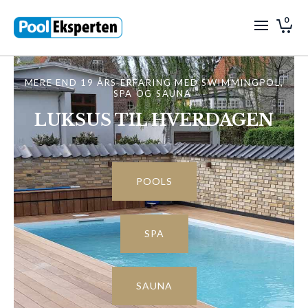
0
MERE END 19 ÅRS ERFARING MED SWIMMINGPOL,
SPA OG SAUNA
LUKSUS TIL HVERDAGEN
POOLS
SPA
SAUNA