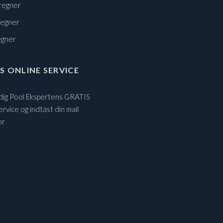
regner
regner
egner
S ONLINE SERVICE
 dig Pool Ekspertens GRATIS
ervice og indtast din mail
or