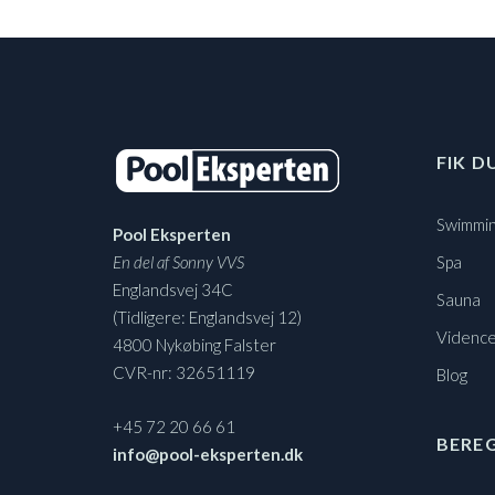
FIK D
Swimmin
Pool Eksperten
En del af Sonny VVS
Spa
Englandsvej 34C
Sauna
(Tidligere: Englandsvej 12)
Vidence
4800 Nykøbing Falster
CVR-nr: 32651119
Blog
+45 72 20 66 61
BERE
info@pool-eksperten.dk