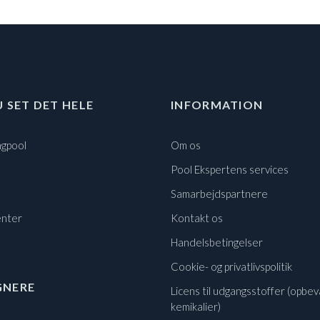
U SET DET HELE
INFORMATION
gpool
Om os
Pool Ekspertens services
Samarbejdspartnere
nter
Kontakt os
Handelsbetingelser
Cookie- og privatlivspolitik
GNERE
Licens til udgangsstoffer (opbev
kemikalier)