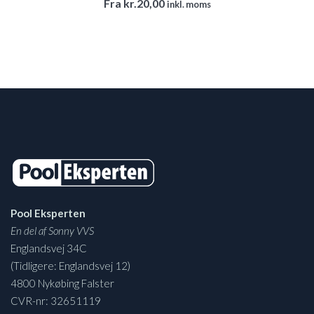
Fra
kr.
20,00
inkl. moms
Pool Eksperten
En del af Sonny VVS
Englandsvej 34C
(Tidligere: Englandsvej 12)
4800 Nykøbing Falster
CVR-nr: 32651119