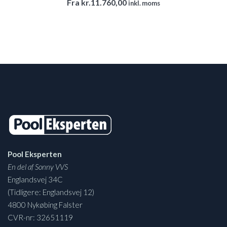
Fra
kr.
11.760,00
inkl. moms
Pool Eksperten
En del af Sonny VVS
Englandsvej 34C
(Tidligere: Englandsvej 12)
4800 Nykøbing Falster
CVR-nr: 32651119