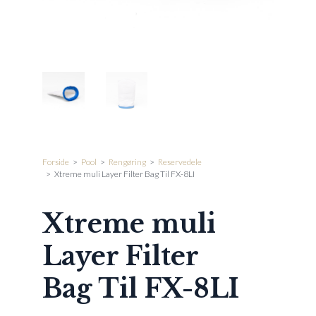
Forside
>
Pool
>
Rengøring
>
Reservedele
>
Xtreme muli Layer Filter Bag Til FX-8LI
Xtreme muli
Layer Filter
Bag Til FX-8LI