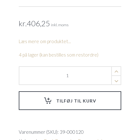
kr.
406,25
inkl. moms
Læs mere om produktet...
4 på lager (kan bestilles som restordre)
Xtreme
muli
Layer
Filter
Bag
TILFØJ TIL KURV
Til
FX-
8LI
quantity
Varenummer (SKU):
39-000120