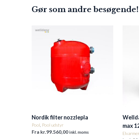
Gør som andre besøgende!
Nordik filter nozzlepla
Welld
Pool
,
Pool udstyr
max 1
Fra
kr.
99.560,00
inkl. moms
Elvarme