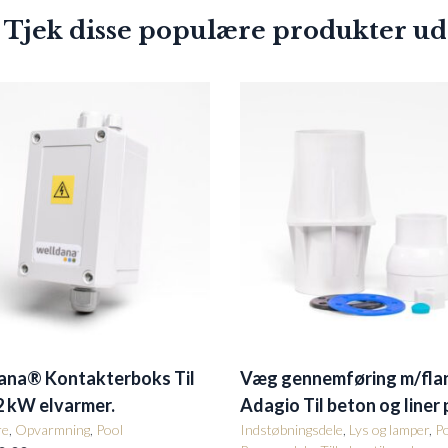
 Tjek disse populære produkter ud
ana® Kontakterboks Til
Væg gennemføring m/fla
2 kW elvarmer.
Adagio Til beton og liner 
re
,
Opvarmning
,
Pool
Indstøbningsdele
,
Lys og lamper
,
P