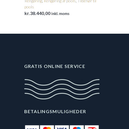
Rengøring
,
Rengøring af pools
,
Tilbehør til
pools
kr.
38.440,00
inkl. moms
GRATIS ONLINE SERVICE
BETALINGSMULIGHEDER