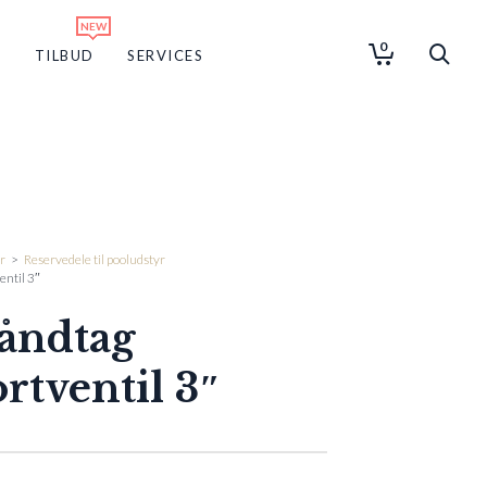
0
G
TILBUD
SERVICES
r
>
Reservedele til pooludstyr
entil 3″
åndtag
rtventil 3″