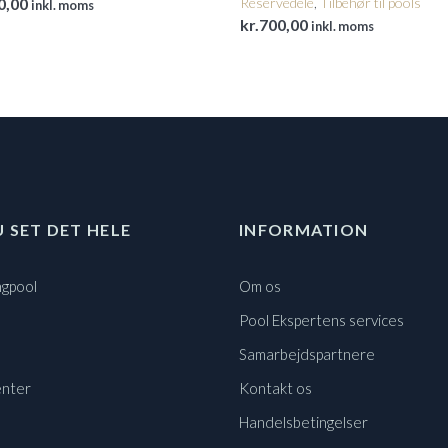
0,00
Reservedele
,
Tilbehør til pools
inkl. moms
kr.
700,00
inkl. moms
U SET DET HELE
INFORMATION
gpool
Om os
Pool Ekspertens services
Samarbejdspartnere
nter
Kontakt os
Handelsbetingelser