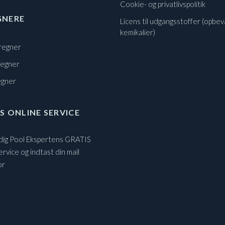
Cookie- og privatlivspolitik
GNERE
Licens til udgangsstoffer (opbev
kemikalier)
regner
regner
egner
S ONLINE SERVICE
 dig Pool Ekspertens GRATIS
ervice og indtast din mail
or