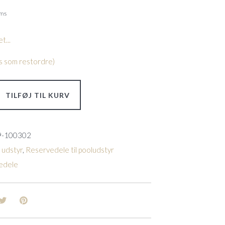
oms
t...
les som restordre)
TILFØJ TIL KURV
9-100302
 udstyr
,
Reservedele til pooludstyr
edele