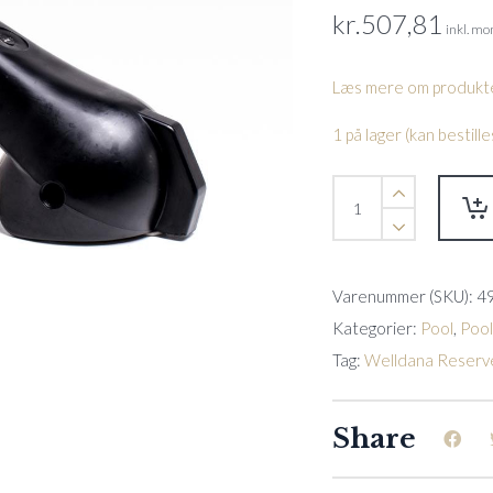
kr.
507,81
inkl. m
Læs mere om produkte
1 på lager (kan bestil
Ventilhåndtag
Multiportventil
3"
quantity
Varenummer (SKU):
4
Kategorier:
Pool
,
Pool
Tag:
Welldana Reserv
Share