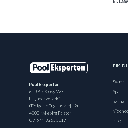
kr.
1.88
FIK D
Swimmin
Pool Eksperten
En del af Sonny VVS
Spa
Englandsvej 34C
Sauna
(Tidligere: Englandsvej 12)
Vidence
4800 Nykøbing Falster
CVR-nr: 32651119
Blog