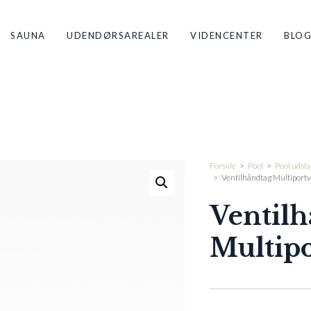
SAUNA
UDENDØRSAREALER
VIDENCENTER
BLO
Forside
>
Pool
>
Pool udsty
>
Ventilhåndtag Multiportv
Ventilh
Multipo