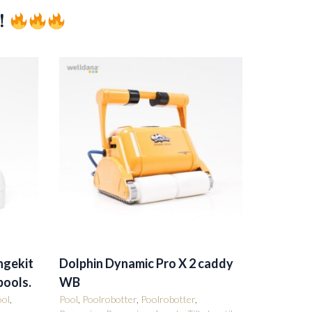
!
ngekit
Dolphin Dynamic Pro X 2 caddy
pools.
WB
ool
,
Pool
,
Poolrobotter
,
Poolrobotter
,