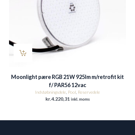
Moonlight pære RGB 21W 925lm m/retrofit kit
f/ PAR56 12vac
Indstøbningsdele
,
Pool
,
Reservedele
kr.
4.220,31
inkl. moms