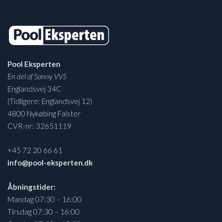
Pool Eksperten
En del af Sonny VVS
Englandsvej 34C
(Tidligere: Englandsvej 12)
4800 Nykøbing Falster
CVR-nr: 32651119
+45 72 20 66 61
info@pool-eksperten.dk
Åbningstider:
Mandag 07:30 – 16:00
Tirsdag 07:30 – 16:00