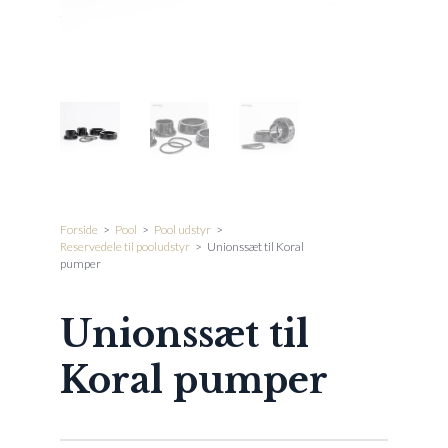
Forside
>
Pool
>
Pool udstyr
>
Reservedele til pooludstyr
>
Unionssæt til Koral
pumper
Unionssæt til
Koral pumper