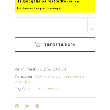
Tilgængelig på restordre
Unionssæt
til
Koral
pumper
quantity
TILFØJ TIL KURV
Varenummer (SKU):
36-200010
Kategorier:
Pool
,
Pool udstyr
,
Reservedele til
pooludstyr
Tag:
Welldana Reservedele